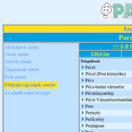
Köz
Par
<<
A
B
Előző lap
Települések
Pécel
Pécel (Pest környéke)
Pécs
Pécs-budai városrész
Pécsbányatelep
Pécsi Városrészrehabili
Pere
Pernyés
Perőcsény
Perpignan