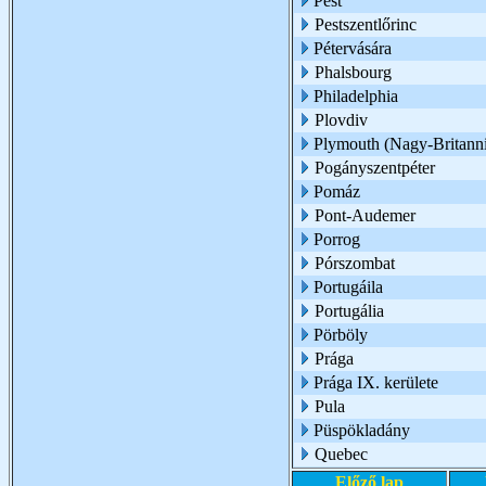
Pest
Pestszentlőrinc
Pétervására
Phalsbourg
Philadelphia
Plovdiv
Plymouth (Nagy-Britann
Pogányszentpéter
Pomáz
Pont-Audemer
Porrog
Pórszombat
Portugáila
Portugália
Pörböly
Prága
Prága IX. kerülete
Pula
Püspökladány
Quebec
Előző lap