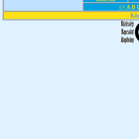
<<
A
B
Köz