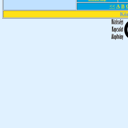
<<
A
B
Köz