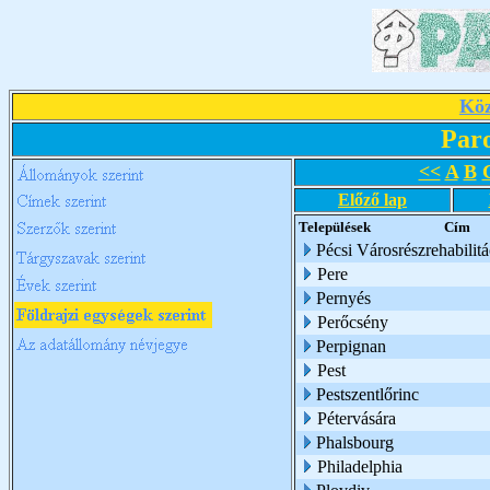
Köz
Par
<<
A
B
Előző lap
Települések
Cím
Pécsi Városrészrehabilit
Pere
Pernyés
Perőcsény
Perpignan
Pest
Pestszentlőrinc
Pétervására
Phalsbourg
Philadelphia