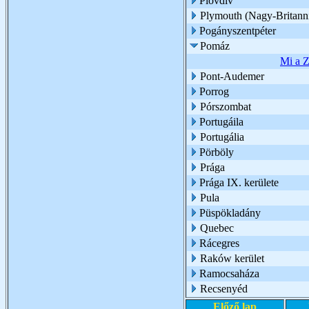
Plovdiv
Plymouth (Nagy-Britann
Pogányszentpéter
Pomáz
Mi a Z
Pont-Audemer
Porrog
Pórszombat
Portugáila
Portugália
Pörböly
Prága
Prága IX. kerülete
Pula
Püspökladány
Quebec
Rácegres
Raków kerület
Ramocsaháza
Recsenyéd
Előző lap