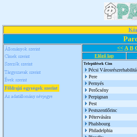
Köz
Par
<<
A
B
Előző lap
Települések
Cím
Pécsi Városrészrehabilit
Pere
Pernyés
Perőcsény
Perpignan
Pest
Pestszentlőrinc
Pétervására
Phalsbourg
Philadelphia