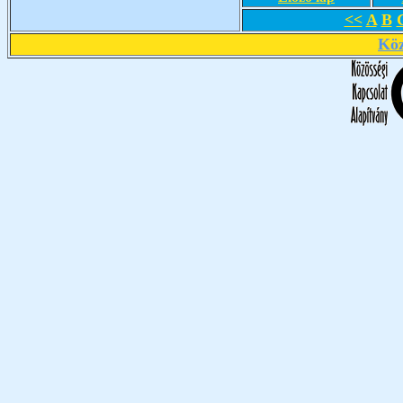
<<
A
B
Köz