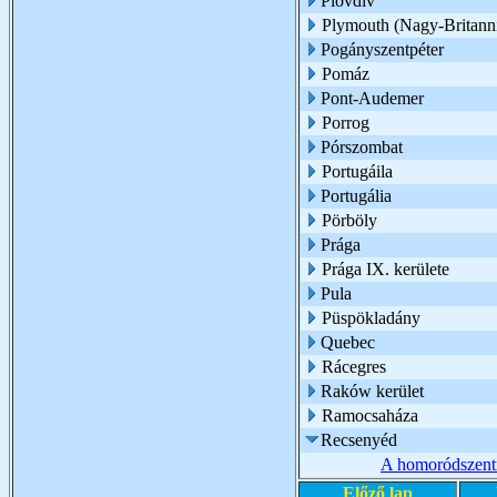
Plovdiv
Plymouth (Nagy-Britann
Pogányszentpéter
Pomáz
Pont-Audemer
Porrog
Pórszombat
Portugáila
Portugália
Pörböly
Prága
Prága IX. kerülete
Pula
Püspökladány
Quebec
Rácegres
Raków kerület
Ramocsaháza
Recsenyéd
A homoródszentm
Előző lap