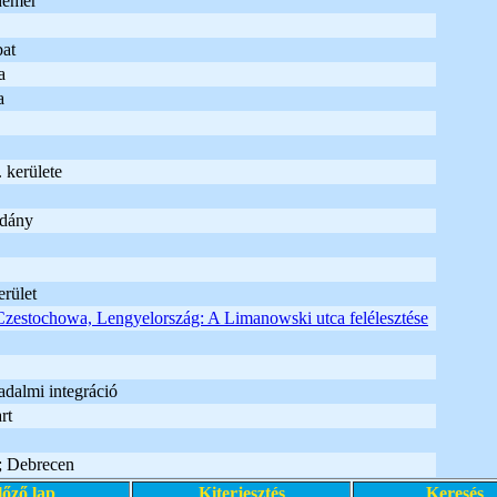
demer
at
a
a
 kerülete
adány
rület
Czestochowa, Lengyelország: A Limanowski utca felélesztése
adalmi integráció
rt
; Debrecen
lőző lap
Kiterjesztés
Keresés