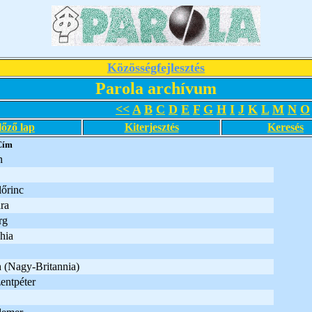
Közösségfejlesztés
Parola archívum
<<
A
B
C
D
E
F
G
H
I
J
K
L
M
N
O
lőző lap
Kiterjesztés
Keresés
Cím
n
lőrinc
ra
rg
hia
 (Nagy-Britannia)
entpéter