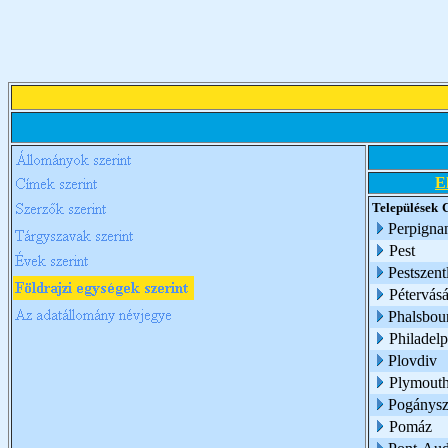
E
Települések
Perpigna
Pest
Pestszent
Pétervásá
Phalsbou
Philadelp
Plovdiv
Plymouth
Pogánysz
Pomáz