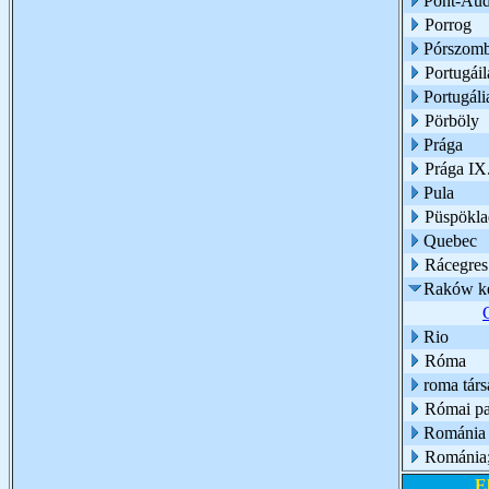
Pont-Au
Porrog
Pórszomb
Portugáil
Portugáli
Pörböly
Prága
Prága IX.
Pula
Püspökl
Quebec
Rácegres
Raków ke
Rio
Róma
roma társ
Római pa
Románia
Románia
E