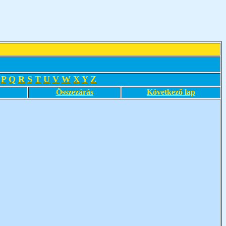
P
Q
R
S
T
U
V
W
X
Y
Z
Összezárás
Következő lap