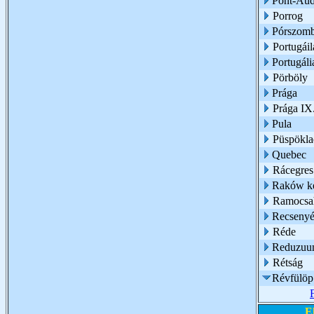
Pont-Au
Porrog
Pórszomb
Portugáil
Portugáli
Pörböly
Prága
Prága IX.
Pula
Püspökl
Quebec
Rácegres
Raków ke
Ramocsa
Recseny
Réde
Reduzu
Rétság
Révfülöp
E