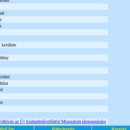
demer
at
a
a
 kerülete
adány
rület
háza
éd
um
Felhívás az Új Szabadművelődési Mozgalom támogatására
lőző lap
Kiterjesztés
Keresés