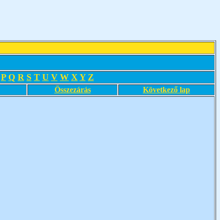
P
Q
R
S
T
U
V
W
X
Y
Z
Összezárás
Következő lap