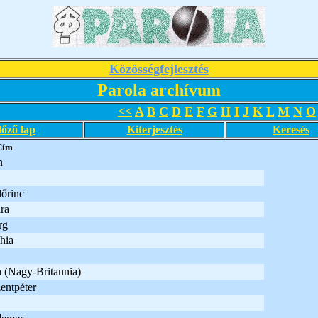
Közösségfejlesztés
Parola archívum
<<
A
B
C
D
E
F
G
H
I
J
K
L
M
N
O
lőző lap
Kiterjesztés
Keresés
Cím
n
lőrinc
ra
rg
hia
 (Nagy-Britannia)
entpéter