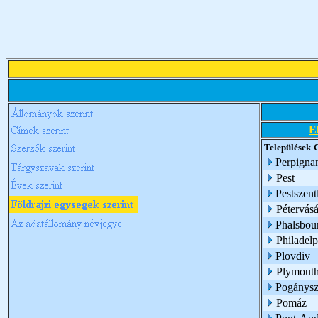
E
Települések
Perpigna
Pest
Pestszent
Pétervásá
Phalsbou
Philadelp
Plovdiv
Plymouth
Pogánysz
Pomáz