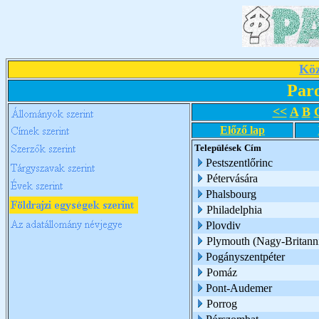
Köz
Par
<<
A
B
Előző lap
Települések
Cím
Pestszentlőrinc
Pétervására
Phalsbourg
Philadelphia
Plovdiv
Plymouth (Nagy-Britann
Pogányszentpéter
Pomáz
Pont-Audemer
Porrog