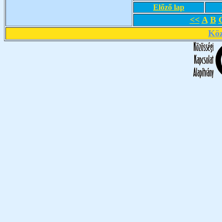
Előző lap
<<
A
B
Köz