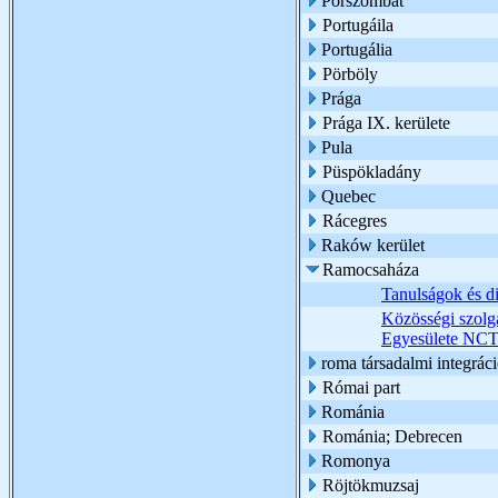
Pórszombat
Portugáila
Portugália
Pörböly
Prága
Prága IX. kerülete
Pula
Püspökladány
Quebec
Rácegres
Raków kerület
Ramocsaháza
Tanulságok és d
Közösségi szolgá
Egyesülete NCT
roma társadalmi integrác
Római part
Románia
Románia; Debrecen
Romonya
Röjtökmuzsaj