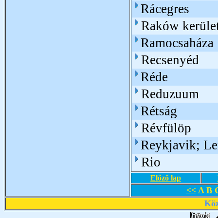
Rácegres
Raków kerüle
Ramocsaháza
Recsenyéd
Réde
Reduzuum
Rétság
Révfülöp
Reykjavik; L
Rio
Előző lap
<<
A
B
Köz