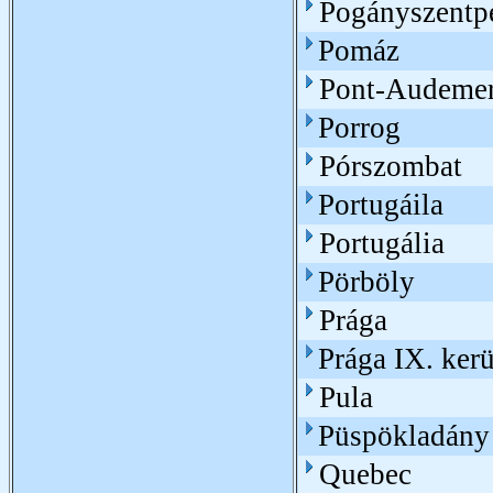
Pogányszentp
Pomáz
Pont-Audeme
Porrog
Pórszombat
Portugáila
Portugália
Pörböly
Prága
Prága IX. kerü
Pula
Püspökladány
Quebec