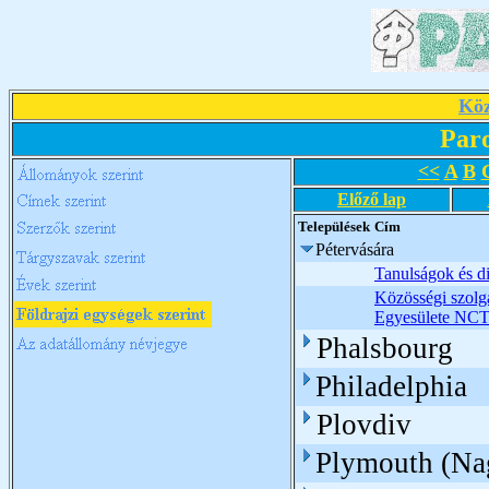
Köz
Par
<<
A
B
Előző lap
Települések
Cím
Pétervására
Tanulságok és d
Közösségi szolgá
Egyesülete NCT
Phalsbourg
Philadelphia
Plovdiv
Plymouth (Nag