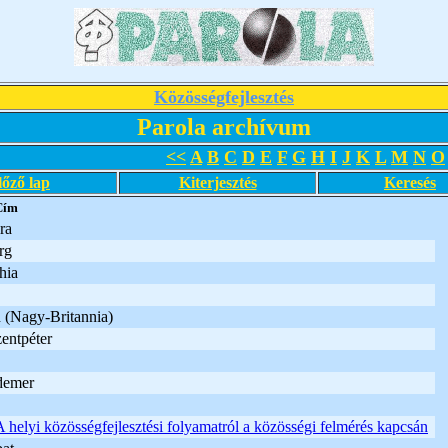
Közösségfejlesztés
Parola archívum
<<
A
B
C
D
E
F
G
H
I
J
K
L
M
N
O
lőző lap
Kiterjesztés
Keresés
Cím
ra
rg
hia
 (Nagy-Britannia)
entpéter
demer
A helyi közösségfejlesztési folyamatról a közösségi felmérés kapcsán