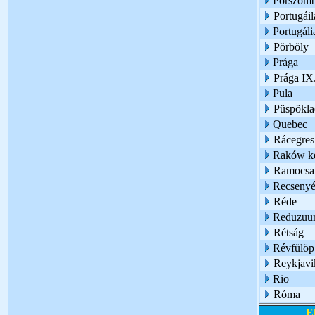
Pórszomb
Portugáil
Portugáli
Pörböly
Prága
Prága IX.
Pula
Püspökl
Quebec
Rácegres
Raków ke
Ramocsa
Recseny
Réde
Reduzu
Rétság
Révfülöp
Reykjavi
Rio
Róma
E