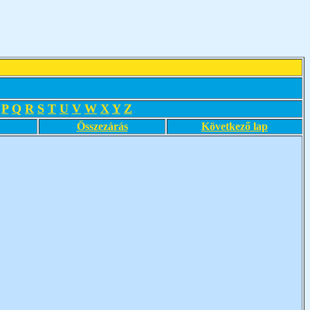
P
Q
R
S
T
U
V
W
X
Y
Z
Összezárás
Következő lap