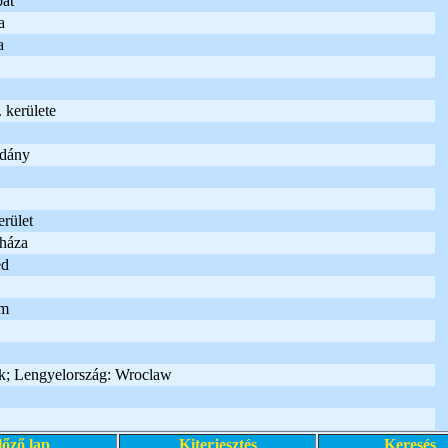
at
a
a
 kerülete
adány
rület
háza
éd
um
k; Lengyelország: Wroclaw
lőző lap
Kiterjesztés
Keresés