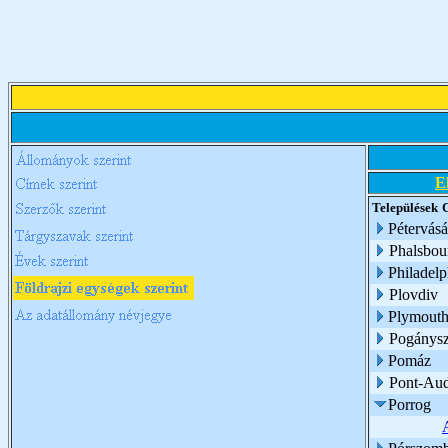
E
Települések
Pétervásá
Phalsbou
Philadelp
Plovdiv
Plymouth
Pogánysz
Pomáz
Pont-Au
Porrog