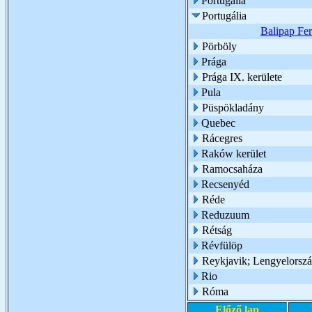
Portugáila
Portugália
Balipap Fer
Pörböly
Prága
Prága IX. kerülete
Pula
Püspökladány
Quebec
Rácegres
Raków kerület
Ramocsaháza
Recsenyéd
Réde
Reduzuum
Rétság
Révfülöp
Reykjavik; Lengyelorsz
Rio
Róma
Előző lap