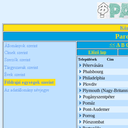
Köz
Par
<<
A
B
Előző lap
Települések
Cím
Pétervására
Phalsbourg
Philadelphia
Plovdiv
Plymouth (Nagy-Britann
Pogányszentpéter
Pomáz
Pont-Audemer
Porrog
Pórszombat