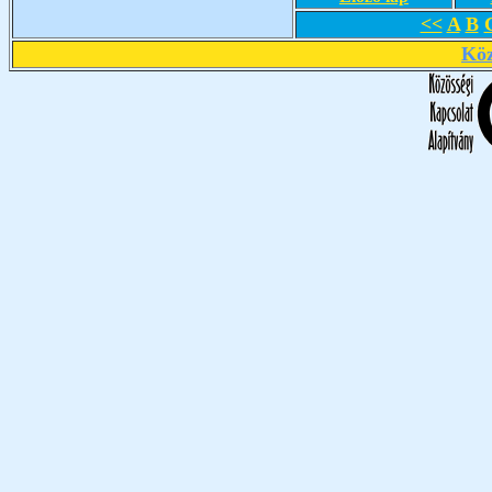
<<
A
B
Köz