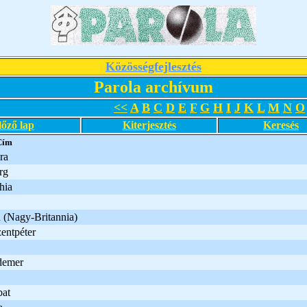
Közösségfejlesztés
Parola archívum
<<
A
B
C
D
E
F
G
H
I
J
K
L
M
N
O
lőző lap
Kiterjesztés
Keresés
Cím
ra
rg
hia
 (Nagy-Britannia)
entpéter
demer
bat