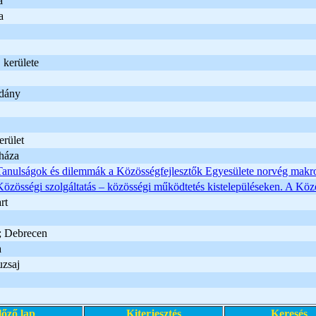
a
a
 kerülete
dány
rület
háza
Tanulságok és dilemmák a Közösségfejlesztők Egyesülete norvég makr
Közösségi szolgáltatás – közösségi működtetés kistelepüléseken. A K
rt
; Debrecen
a
zsaj
lőző lap
Kiterjesztés
Keresés