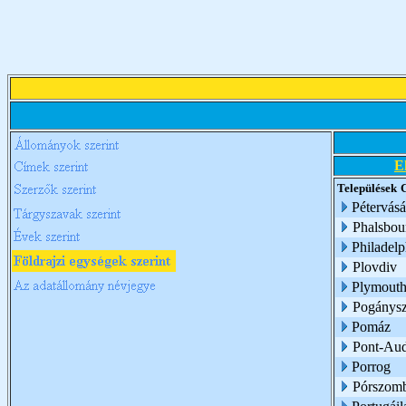
E
Települések
Pétervásá
Phalsbou
Philadelp
Plovdiv
Plymouth
Pogánysz
Pomáz
Pont-Au
Porrog
Pórszom