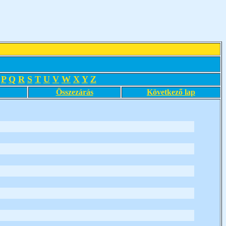
P
Q
R
S
T
U
V
W
X
Y
Z
Összezárás
Következő lap