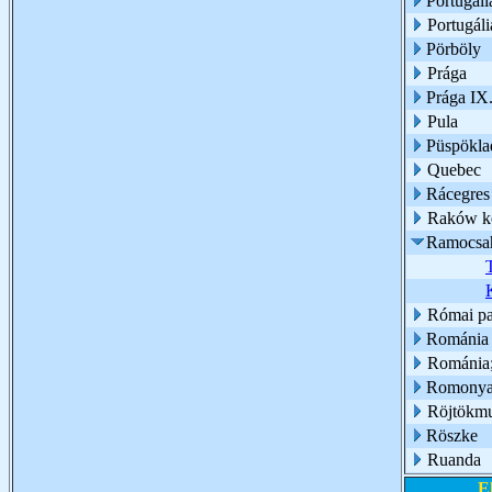
Portugáil
Portugáli
Pörböly
Prága
Prága IX.
Pula
Püspökla
Quebec
Rácegres
Raków ke
Ramocsa
Római pa
Románia
Románia
Romony
Röjtökmu
Röszke
Ruanda
E