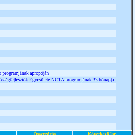
o programjának apropóján
özösségfejlesztők Egyesülete NCTA programjának 33 hónapja
Összezárás
Következő lap