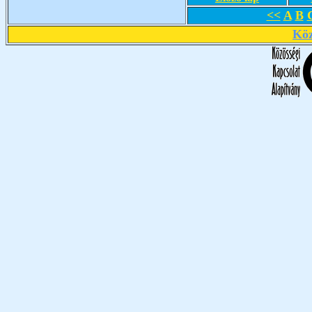
<<
A
B
Köz