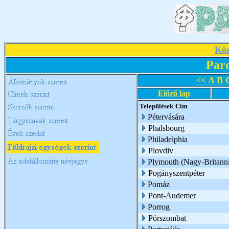
Köz
Par
<<
A
B
Előző lap
Települések
Cím
Pétervására
Phalsbourg
Philadelphia
Plovdiv
Plymouth (Nagy-Britann
Pogányszentpéter
Pomáz
Pont-Audemer
Porrog
Pórszombat