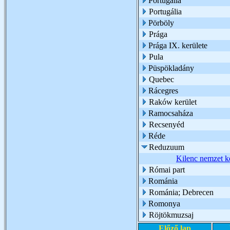
Portugáila
Portugália
Pörböly
Prága
Prága IX. kerülete
Pula
Püspökladány
Quebec
Rácegres
Raków kerület
Ramocsaháza
Recsenyéd
Réde
Reduzuum
Kilenc nemzet ké
Római part
Románia
Románia; Debrecen
Romonya
Röjtökmuzsaj
Előző lap