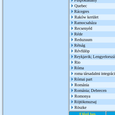
Püspökladány
Quebec
Rácegres
Raków kerület
Ramocsaháza
Recsenyéd
Réde
Reduzuum
Rétság
Révfülöp
Reykjavik; Lengyelorsz
Rio
Róma
roma társadalmi integrác
Római part
Románia
Románia; Debrecen
Romonya
Röjtökmuzsaj
Röszke
Előző lap