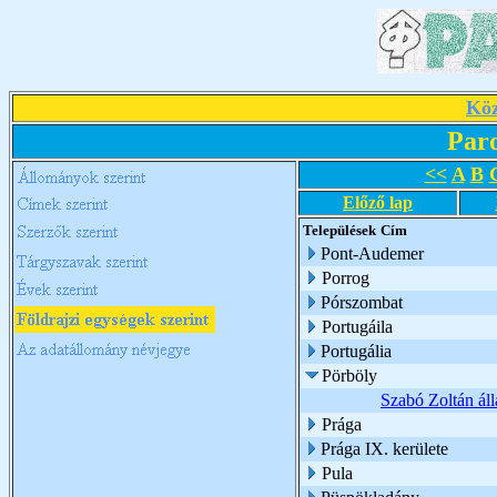
Köz
Par
<<
A
B
Előző lap
Települések
Cím
Pont-Audemer
Porrog
Pórszombat
Portugáila
Portugália
Pörböly
Szabó Zoltán áll
Prága
Prága IX. kerülete
Pula