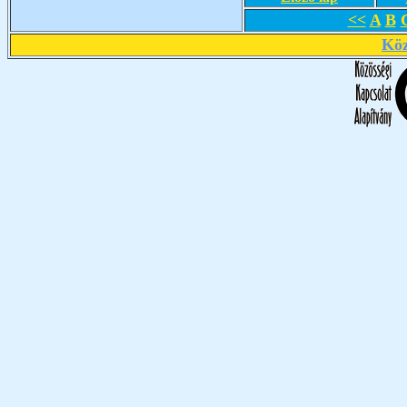
<<
A
B
Köz