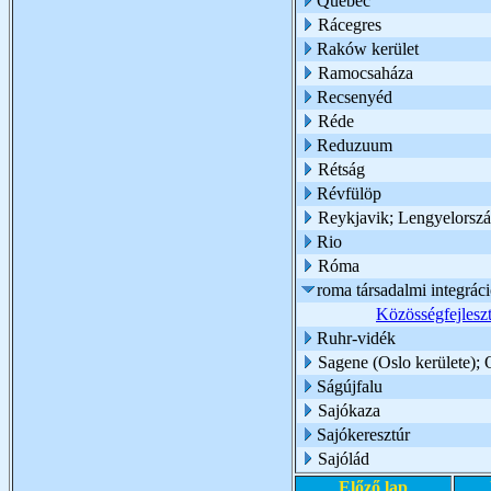
Quebec
Rácegres
Raków kerület
Ramocsaháza
Recsenyéd
Réde
Reduzuum
Rétság
Révfülöp
Reykjavik; Lengyelorsz
Rio
Róma
roma társadalmi integrác
Közösségfejlesz
Ruhr-vidék
Sagene (Oslo kerülete); 
Ságújfalu
Sajókaza
Sajókeresztúr
Sajólád
Előző lap