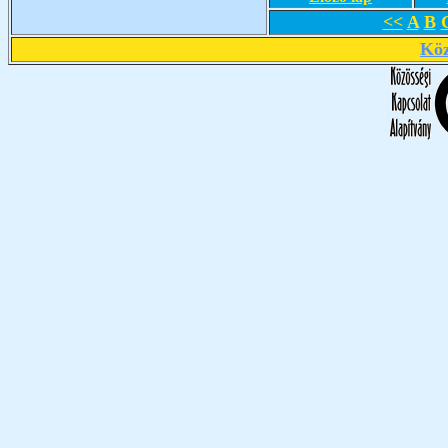
<<
A
B
Köz