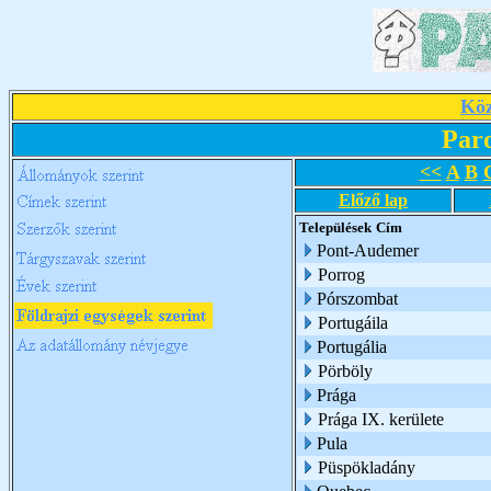
Köz
Par
<<
A
B
Előző lap
Települések
Cím
Pont-Audemer
Porrog
Pórszombat
Portugáila
Portugália
Pörböly
Prága
Prága IX. kerülete
Pula
Püspökladány