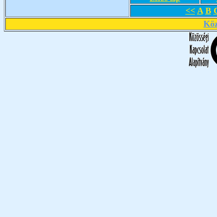
<<
A
B
Köz