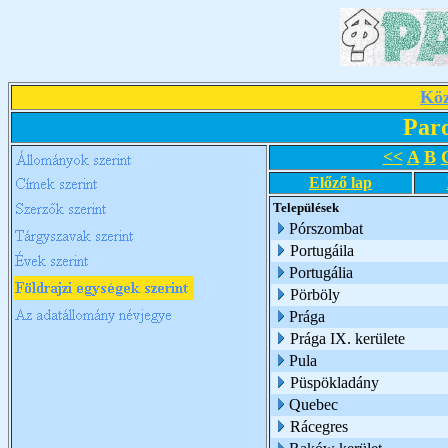
Köz
Par
<<
A
B
Előző lap
Települések
Pórszombat
Portugáila
Portugália
Pörböly
Prága
Prága IX. kerülete
Pula
Püspökladány
Quebec
Rácegres