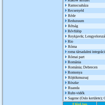
Raków kerület
Ramocsaháza
Recsenyéd
Réde
Reduzuum
Rétság
Révfülöp
Reykjavik; Lengyelorsz
Rio
Róma
roma társadalmi integrác
Római part
Románia
Románia; Debrecen
Romonya
Röjtökmuzsaj
Röszke
Ruanda
Ruhr-vidék
Sagene (Oslo kerülete); 
Előző lap