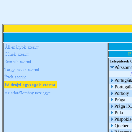
E
Települések
Pórszomb
Portugáil
Portugáli
Pörböly
Prága
Prága IX.
Pula
Püspökla
Quebec