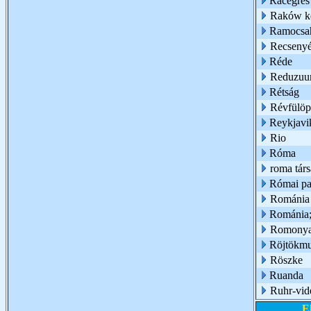
Rácegres
Raków ke
Ramocsa
Recseny
Réde
Reduzu
Rétság
Révfülöp
Reykjavi
Rio
Róma
roma társ
Római pa
Románia
Románia;
Romony
Röjtökmu
Röszke
Ruanda
Ruhr-vid
E