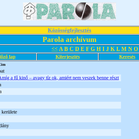
Közösségfejlesztés
Parola archívum
<<
A
B
C
D
E
F
G
H
I
J
K
L
M
N
O
lőző lap
Kiterjesztés
Keresés
Cím
at
Amíg a fű kinő – avagy tíz ok, amiért nem veszek benne részt
a
a
 kerülete
dány