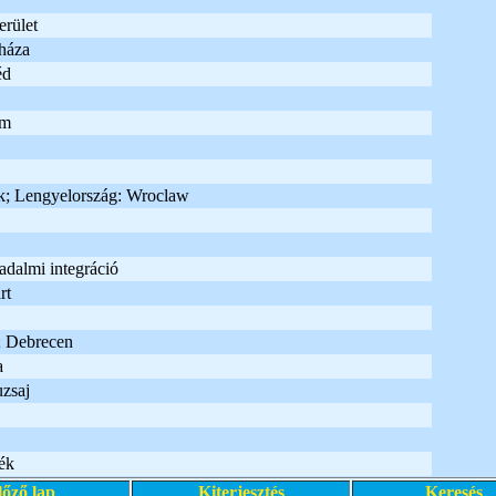
rület
háza
éd
um
k; Lengyelország: Wroclaw
adalmi integráció
rt
 Debrecen
a
zsaj
ék
lőző lap
Kiterjesztés
Keresés