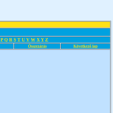
P
Q
R
S
T
U
V
W
X
Y
Z
Összezárás
Következő lap