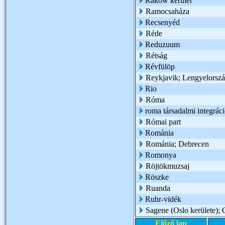
Raków kerület
Ramocsaháza
Recsenyéd
Réde
Reduzuum
Rétság
Révfülöp
Reykjavik; Lengyelorsz
Rio
Róma
roma társadalmi integrác
Római part
Románia
Románia; Debrecen
Romonya
Röjtökmuzsaj
Röszke
Ruanda
Ruhr-vidék
Sagene (Oslo kerülete); 
Előző lap