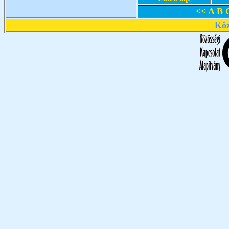
<<
A
B
Köz