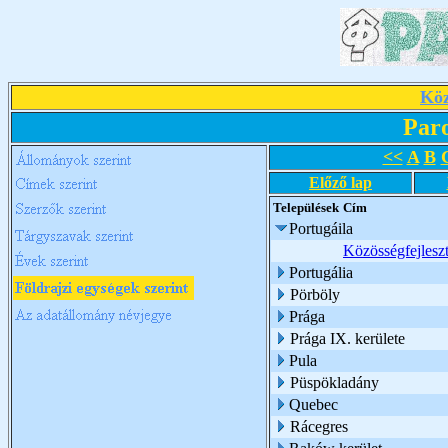
Köz
Par
<<
A
B
Előző lap
Települések
Cím
Portugáila
Közösségfejlesz
Portugália
Pörböly
Prága
Prága IX. kerülete
Pula
Püspökladány
Quebec
Rácegres