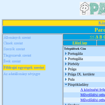
Köz
Par
<<
A
B
Előző lap
Települések
Cím
Portugáila
Portugália
Pörböly
Prága
Prága IX. kerülete
Pula
Püspökladány
A közösségi fej
Művelődési ottho
Művelődési ottho