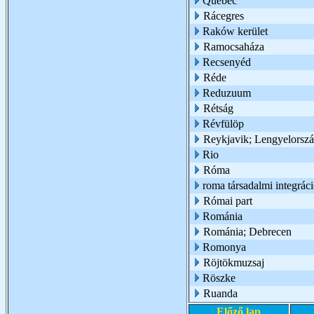
Quebec
Rácegres
Raków kerület
Ramocsaháza
Recsenyéd
Réde
Reduzuum
Rétság
Révfülöp
Reykjavik; Lengyelorsz
Rio
Róma
roma társadalmi integrác
Római part
Románia
Románia; Debrecen
Romonya
Röjtökmuzsaj
Röszke
Ruanda
Előző lap