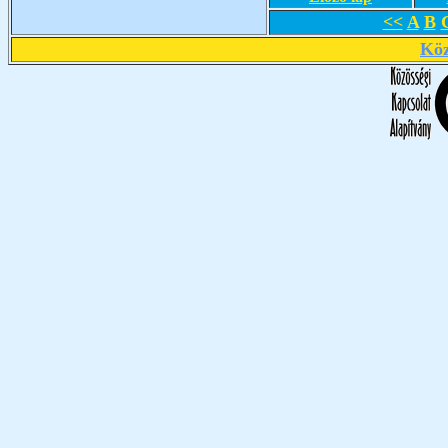
<<
A
B
Köz