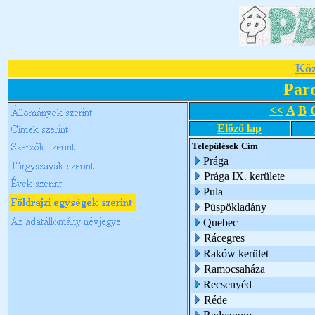
Köz
Par
<<
A
B
Előző lap
Települések
Cím
Prága
Prága IX. kerülete
Pula
Püspökladány
Quebec
Rácegres
Raków kerület
Ramocsaháza
Recsenyéd
Réde