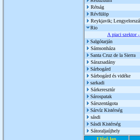
Reduzuum
Rétság
Révfülöp
Reykjavik; Lengyelorsz
Rio
A piaci szektor -
Salgótarján
Sámsonháza
Santa Cruz de la Sierra
Sárazsadány
Sárbogárd
Sárbogárd és vidéke
sarkadi
Sárkeresztúr
Sárospatak
Sárszentágota
Sárvíz Kistérség
sásdi
Sásdi Kistérség
Sátoraljaújhely
Előző lap