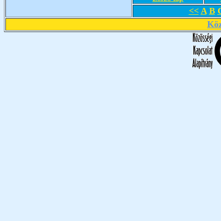
<<
A
B
Köz