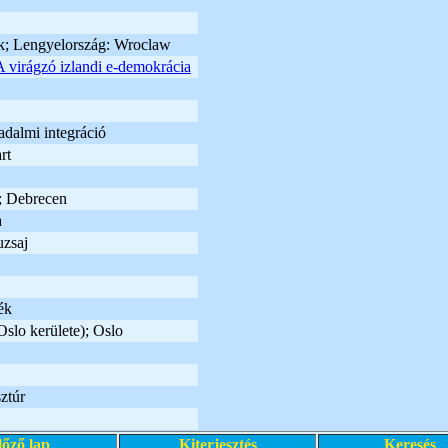
k; Lengyelország: Wroclaw
A virágzó izlandi e-demokrácia
adalmi integráció
rt
; Debrecen
a
zsaj
ék
slo kerülete); Oslo
ztúr
lőző lap
Kiterjesztés
Keresés