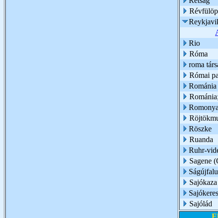
Rétság
Révfülöp
Reykjavi
Rio
Róma
roma társ
Római pa
Románia
Románia
Romony
Röjtökmu
Röszke
Ruanda
Ruhr-vid
Sagene (O
Ságújfalu
Sajókaza
Sajókeres
Sajólád
E