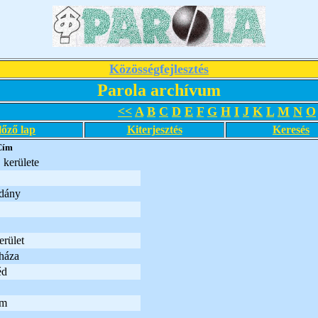
Közösségfejlesztés
Parola archívum
<<
A
B
C
D
E
F
G
H
I
J
K
L
M
N
O
lőző lap
Kiterjesztés
Keresés
Cím
 kerülete
dány
rület
háza
éd
um