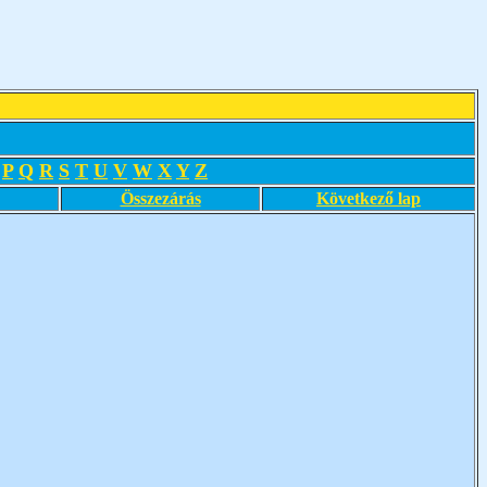
P
Q
R
S
T
U
V
W
X
Y
Z
Összezárás
Következő lap