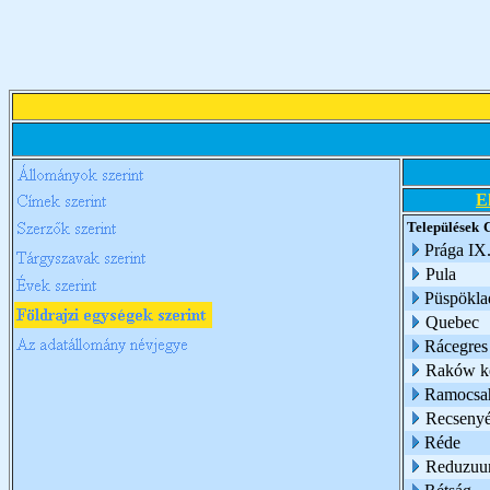
E
Települések
Prága IX.
Pula
Püspökla
Quebec
Rácegres
Raków ke
Ramocsa
Recseny
Réde
Reduzu