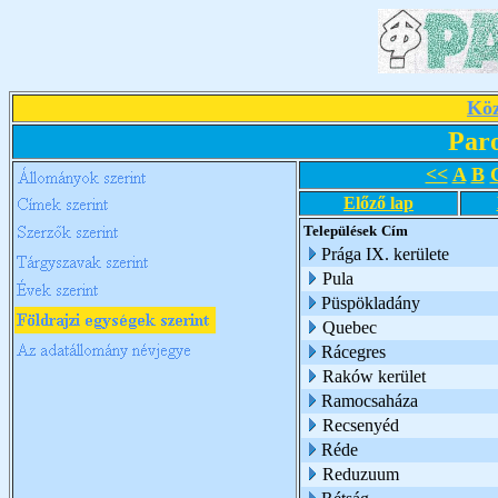
Köz
Par
<<
A
B
Előző lap
Települések
Cím
Prága IX. kerülete
Pula
Püspökladány
Quebec
Rácegres
Raków kerület
Ramocsaháza
Recsenyéd
Réde
Reduzuum