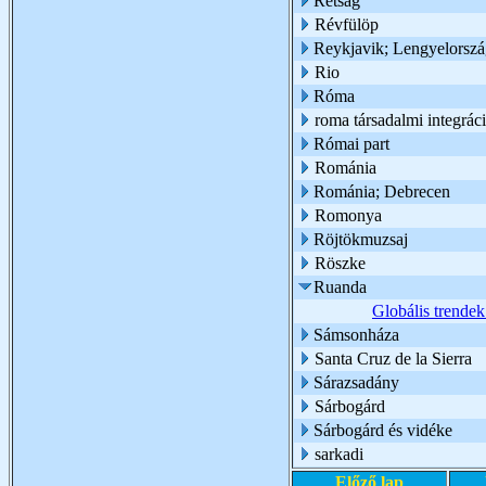
Rétság
Révfülöp
Reykjavik; Lengyelorsz
Rio
Róma
roma társadalmi integrác
Római part
Románia
Románia; Debrecen
Romonya
Röjtökmuzsaj
Röszke
Ruanda
Globális trendek
Sámsonháza
Santa Cruz de la Sierra
Sárazsadány
Sárbogárd
Sárbogárd és vidéke
sarkadi
Előző lap