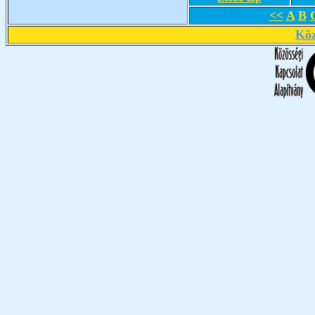
<<
A
B
Köz