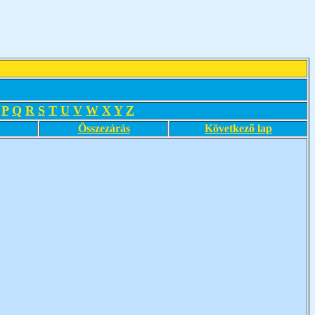
P
Q
R
S
T
U
V
W
X
Y
Z
Összezárás
Következő lap