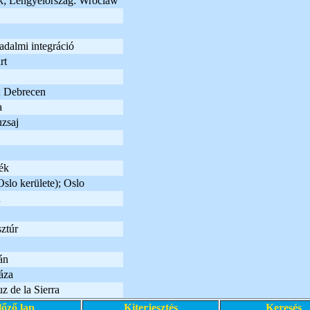
k; Lengyelország: Wroclaw
adalmi integráció
rt
 Debrecen
a
zsaj
ék
slo kerülete); Oslo
u
ztúr
án
áza
z de la Sierra
lőző lap
Kiterjesztés
Keresés