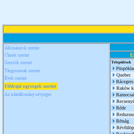
E
Települések
Püspökla
Quebec
Rácegres
Raków ke
Ramocsa
Recseny
Réde
Reduzu
Rétság
Révfülöp