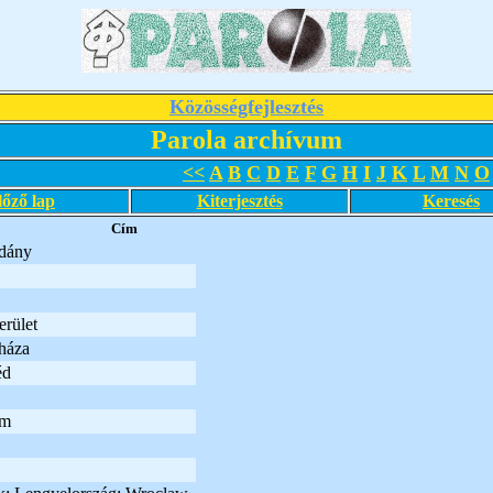
Közösségfejlesztés
Parola archívum
<<
A
B
C
D
E
F
G
H
I
J
K
L
M
N
O
lőző lap
Kiterjesztés
Keresés
Cím
dány
rület
háza
éd
um