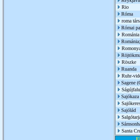
Reykjavi
Rio
Róma
roma társ
Római pa
Románia
Románia;
Romony
Röjtökmu
Röszke
Ruanda
Ruhr-vid
Sagene (O
Ságújfal
Sajókaza
Sajókeres
Sajólád
Salgótarj
Sámsonh
Santa Cru
E