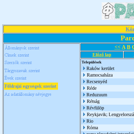
Köz
Par
<<
A
B
Előző lap
Települések
Raków kerület
Ramocsaháza
Recsenyéd
Réde
Reduzuum
Rétság
Révfülöp
Reykjavik; Lengyelorsz
Rio
Róma