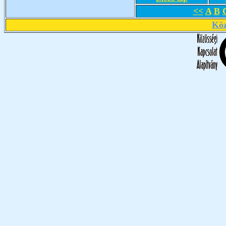
<<
A
B
Köz