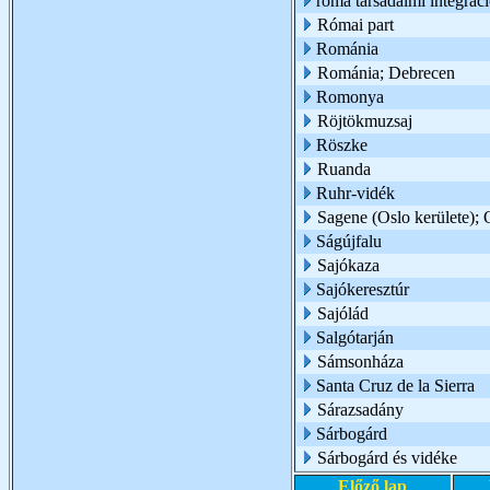
roma társadalmi integrác
Római part
Románia
Románia; Debrecen
Romonya
Röjtökmuzsaj
Röszke
Ruanda
Ruhr-vidék
Sagene (Oslo kerülete); 
Ságújfalu
Sajókaza
Sajókeresztúr
Sajólád
Salgótarján
Sámsonháza
Santa Cruz de la Sierra
Sárazsadány
Sárbogárd
Sárbogárd és vidéke
Előző lap