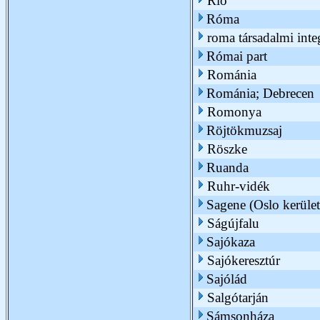
Rio
Róma
roma társadalmi inte
Római part
Románia
Románia; Debrecen
Romonya
Röjtökmuzsaj
Röszke
Ruanda
Ruhr-vidék
Sagene (Oslo kerület
Ságújfalu
Sajókaza
Sajókeresztúr
Sajólád
Salgótarján
Sámsonháza