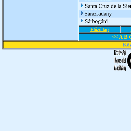
Santa Cruz de la Sie
Sárazsadány
Sárbogárd
Előző lap
<<
A
B
Köz