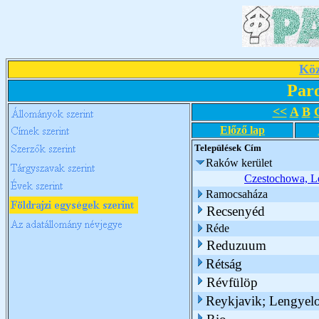
Köz
Par
<<
A
B
Előző lap
Települések
Cím
Raków kerület
Czestochowa, Le
Ramocsaháza
Recsenyéd
Réde
Reduzuum
Rétság
Révfülöp
Reykjavik; Lengyel