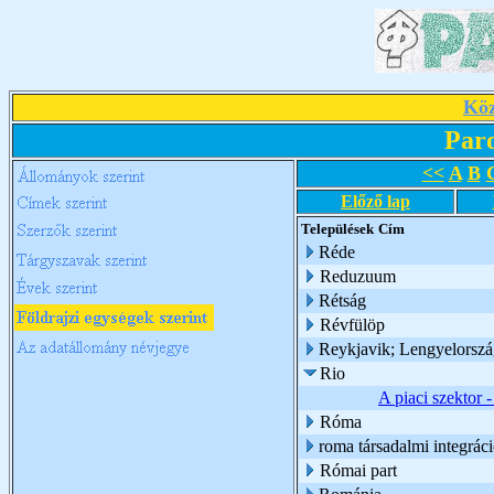
Köz
Par
<<
A
B
Előző lap
Települések
Cím
Réde
Reduzuum
Rétság
Révfülöp
Reykjavik; Lengyelorsz
Rio
A piaci szektor -
Róma
roma társadalmi integrác
Római part