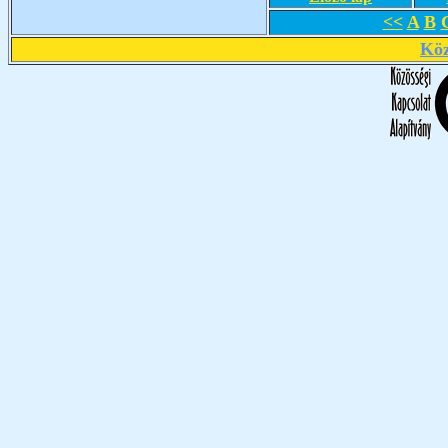
<<
A
B
Köz