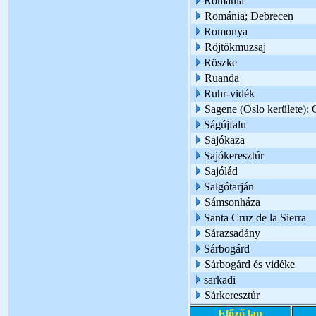
Románia
Románia; Debrecen
Romonya
Röjtökmuzsaj
Röszke
Ruanda
Ruhr-vidék
Sagene (Oslo kerülete); 
Ságújfalu
Sajókaza
Sajókeresztúr
Sajólád
Salgótarján
Sámsonháza
Santa Cruz de la Sierra
Sárazsadány
Sárbogárd
Sárbogárd és vidéke
sarkadi
Sárkeresztúr
Előző lap