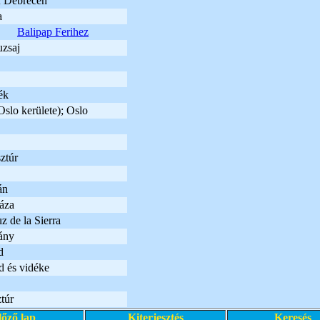
 Debrecen
a
Balipap Ferihez
zsaj
ék
slo kerülete); Oslo
ztúr
án
áza
z de la Sierra
ány
d
d és vidéke
túr
lőző lap
Kiterjesztés
Keresés