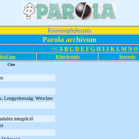
Közösségfejlesztés
Parola archívum
<<
A
B
C
D
E
F
G
H
I
J
K
L
M
N
O
lőző lap
Kiterjesztés
Keresés
Cím
um
k; Lengyelország: Wroclaw
adalmi integráció
rt