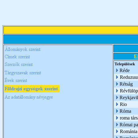
E
Települések
Réde
Reduzu
Rétság
Révfülöp
Reykjavi
Rio
Róma
roma társ
Római pa
Románia