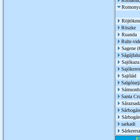
Románia;
Romony
Röjtökmu
Röszke
Ruanda
Ruhr-vid
Sagene (O
Ságújfalu
Sajókaza
Sajókeres
Sajólád
Salgótarj
Sámsonh
Santa Cru
Sárazsad
Sárbogár
Sárbogár
sarkadi
Sárkeresz
E