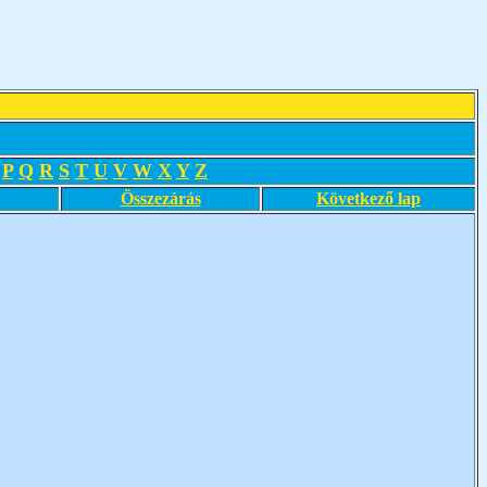
P
Q
R
S
T
U
V
W
X
Y
Z
Összezárás
Következő lap