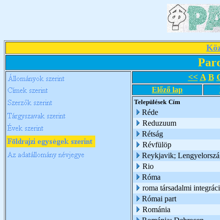
Köz
Par
<<
A
B
Előző lap
Települések
Cím
Réde
Reduzuum
Rétság
Révfülöp
Reykjavik; Lengyelorsz
Rio
Róma
roma társadalmi integrác
Római part
Románia