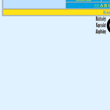
<<
A
B
Köz