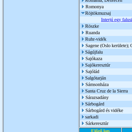
Románia; Debrecen
Romonya
Röjtökmuzsaj
Interjú egy falus
Röszke
Ruanda
Ruhr-vidék
Sagene (Oslo kerülete); 
Ságújfalu
Sajókaza
Sajókeresztúr
Sajólád
Salgótarján
Sámsonháza
Santa Cruz de la Sierra
Sárazsadány
Sárbogárd
Sárbogárd és vidéke
sarkadi
Sárkeresztúr
Előző lap