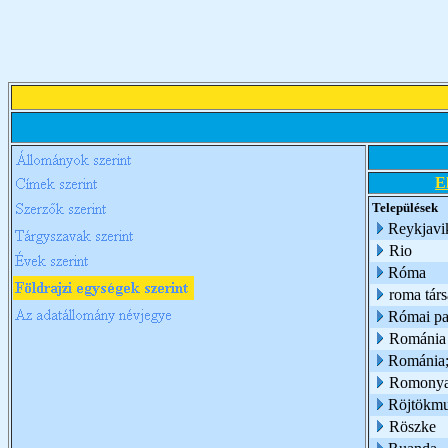
E
Települések
Reykjavi
Rio
Róma
roma társ
Római pa
Románia
Románia;
Romony
Röjtökmu
Röszke