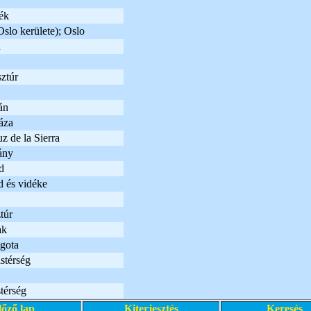
ék
slo kerülete); Oslo
u
ztúr
án
áza
z de la Sierra
ány
d
d és vidéke
túr
ak
ágota
stérség
térség
lőző lap
Kiterjesztés
Keresés