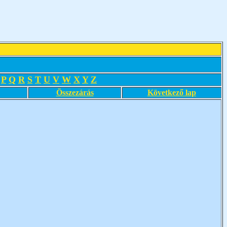
P
Q
R
S
T
U
V
W
X
Y
Z
Összezárás
Következő lap