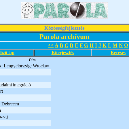
Közösségfejlesztés
Parola archívum
<<
A
B
C
D
E
F
G
H
I
J
K
L
M
N
O
lőző lap
Kiterjesztés
Keresés
Cím
k; Lengyelország: Wroclaw
adalmi integráció
rt
 Debrecen
a
zsaj