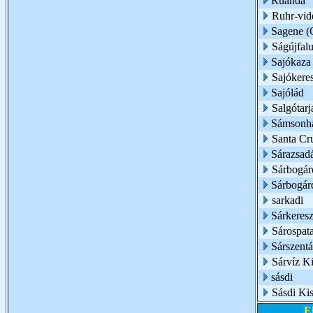
Ruanda
Ruhr-vid
Sagene (O
Ságújfal
Sajókaza
Sajókeres
Sajólád
Salgótarj
Sámsonh
Santa Cru
Sárazsad
Sárbogár
Sárbogár
sarkadi
Sárkeresz
Sárospat
Sárszent
Sárvíz Ki
sásdi
Sásdi Kis
E