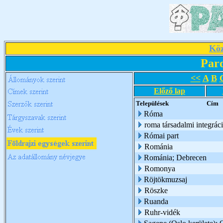
Köz
Par
<<
A
B
Előző lap
Települések
Cím
Róma
roma társadalmi integrác
Római part
Románia
Románia; Debrecen
Romonya
Röjtökmuzsaj
Röszke
Ruanda
Ruhr-vidék