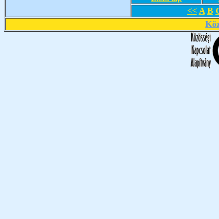
<<
A
B
Köz