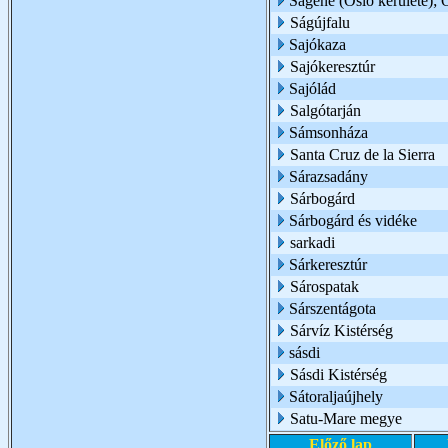
Sagene (Oslo kerülete); 
Ságújfalu
Sajókaza
Sajókeresztúr
Sajólád
Salgótarján
Sámsonháza
Santa Cruz de la Sierra
Sárazsadány
Sárbogárd
Sárbogárd és vidéke
sarkadi
Sárkeresztúr
Sárospatak
Sárszentágota
Sárvíz Kistérség
sásdi
Sásdi Kistérség
Sátoraljaújhely
Satu-Mare megye
Előző lap