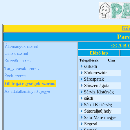
Köz
Par
<<
A
B
Előző lap
Települések
Cím
sarkadi
Sárkeresztúr
Sárospatak
Sárszentágota
Sárvíz Kistérség
sásdi
Sásdi Kistérség
Sátoraljaújhely
Satu-Mare megye
Segesd