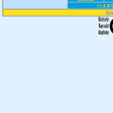
<<
A
B
Köz