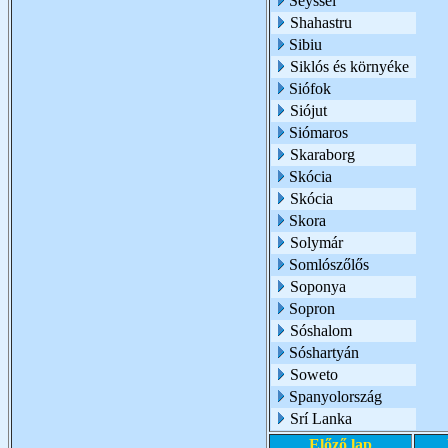
Seyssel
Shahastru
Sibiu
Siklós és környéke
Siófok
Siójut
Siómaros
Skaraborg
Skócia
Skócia
Skora
Solymár
Somlószőlős
Soponya
Sopron
Sóshalom
Sóshartyán
Soweto
Spanyolország
Srí Lanka
Előző lap