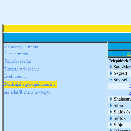
E
Települések
Satu-Mar
Segesd
Seyssel
Shahastr
Sibiu
Siklós é
Siófok
Siójut