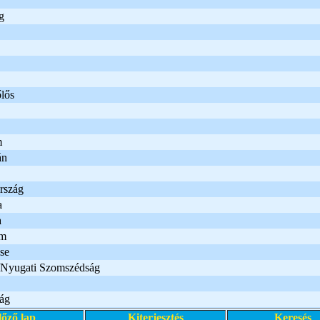
g
lős
m
án
rszág
a
a
lm
se
s/Nyugati Szomszédság
ág
lőző lap
Kiterjesztés
Keresés