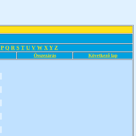
P
Q
R
S
T
U
V
W
X
Y
Z
Összezárás
Következő lap