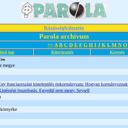
Közösségfejlesztés
Parola archívum
<<
A
B
C
D
E
F
G
H
I
J
K
L
M
N
O
lőző lap
Kiterjesztés
Keresés
Cím
e megye
Egy franciaországi kistelepülés önkormányzata: Hogyan kormányoznak
Kistérségi összefogás. Egyedül nem megy: Seysell
u
s környéke