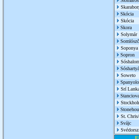
Siómaros
Skarabor
Skócia
Skócia
Skora
Solymár
Somlósző
Soponya
Sopron
Sóshalo
Sósharty
Soweto
Spanyolo
Srí Lank
Stanciov
Stockho
Stonehou
St. Chri
Svájc
Svédorsz
E