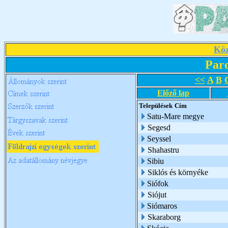
Köz
Par
<<
A
B
Előző lap
Települések
Cím
Satu-Mare megye
Segesd
Seyssel
Shahastru
Sibiu
Siklós és környéke
Siófok
Siójut
Siómaros
Skaraborg