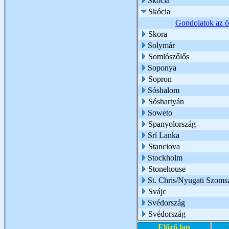
Skócia
Skócia
Gondolatok az ö
Skora
Solymár
Somlószőlős
Soponya
Sopron
Sóshalom
Sóshartyán
Soweto
Spanyolország
Srí Lanka
Stanciova
Stockholm
Stonehouse
St. Chris/Nyugati Szoms
Svájc
Svédország
Svédország
Előző lap