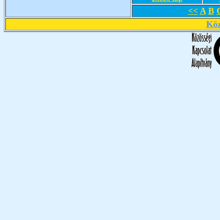
<<
A
B
Köz