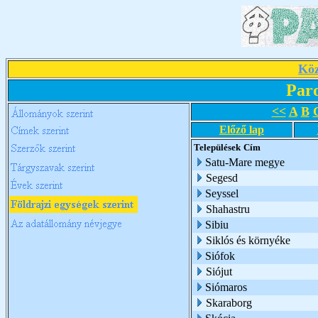
Köz
Par
<<
A
B
Előző lap
Települések
Cím
Satu-Mare megye
Segesd
Seyssel
Shahastru
Sibiu
Siklós és környéke
Siófok
Siójut
Siómaros
Skaraborg