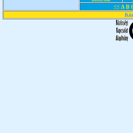
<<
A
B
Köz