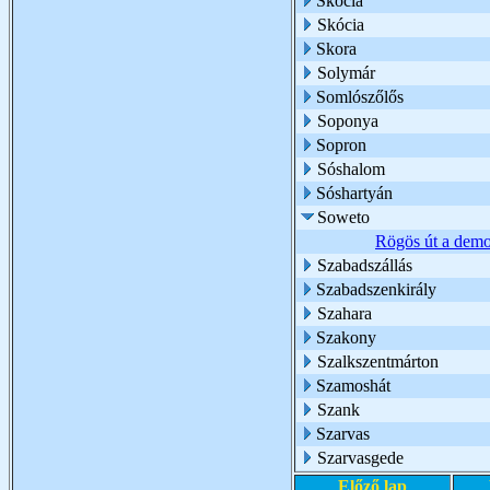
Skócia
Skócia
Skora
Solymár
Somlószőlős
Soponya
Sopron
Sóshalom
Sóshartyán
Soweto
Rögös út a demo
Szabadszállás
Szabadszenkirály
Szahara
Szakony
Szalkszentmárton
Szamoshát
Szank
Szarvas
Szarvasgede
Előző lap