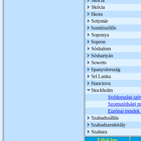
Skócia
Skócia
Skora
Solymár
Somlószőlős
Soponya
Sopron
Sóshalom
Sóshartyán
Soweto
Spanyolország
Srí Lanka
Stanciova
Stockholm
Svédországi szö
Szomszédsági m
Európai trendek 
Szabadszállás
Szabadszenkirály
Szahara
Előző lap