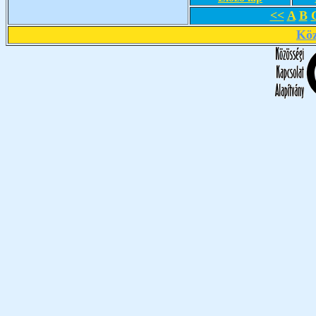
<<
A
B
Köz