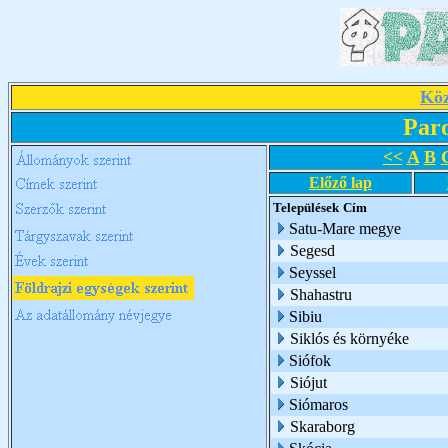
Köz
Par
<<
A
B
Előző lap
Települések
Cím
Satu-Mare megye
Segesd
Seyssel
Shahastru
Sibiu
Siklós és környéke
Siófok
Siójut
Siómaros
Skaraborg