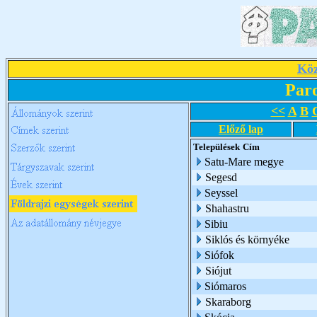
Köz
Par
<<
A
B
Előző lap
Települések
Cím
Satu-Mare megye
Segesd
Seyssel
Shahastru
Sibiu
Siklós és környéke
Siófok
Siójut
Siómaros
Skaraborg