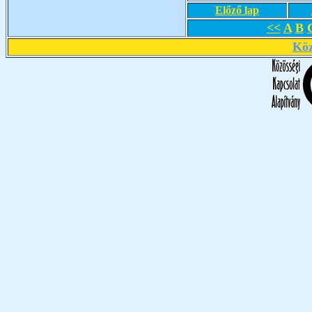
Előző lap
<<
A
B
Köz