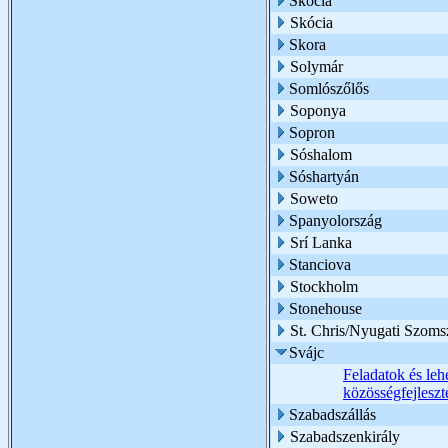
Skócia
Skócia
Skora
Solymár
Somlószőlős
Soponya
Sopron
Sóshalom
Sóshartyán
Soweto
Spanyolország
Srí Lanka
Stanciova
Stockholm
Stonehouse
St. Chris/Nyugati Szoms
Svájc
Feladatok és lehe
közösségfejlesz
Szabadszállás
Szabadszenkirály