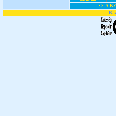
<<
A
B
Köz