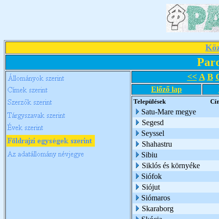
Köz
Par
<<
A
B
Előző lap
Települések
Cí
Satu-Mare megye
Segesd
Seyssel
Shahastru
Sibiu
Siklós és környéke
Siófok
Siójut
Siómaros
Skaraborg