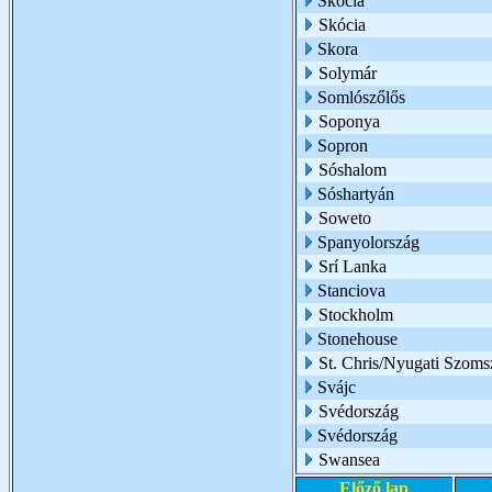
Skócia
Skócia
Skora
Solymár
Somlószőlős
Soponya
Sopron
Sóshalom
Sóshartyán
Soweto
Spanyolország
Srí Lanka
Stanciova
Stockholm
Stonehouse
St. Chris/Nyugati Szoms
Svájc
Svédország
Svédország
Swansea
Előző lap