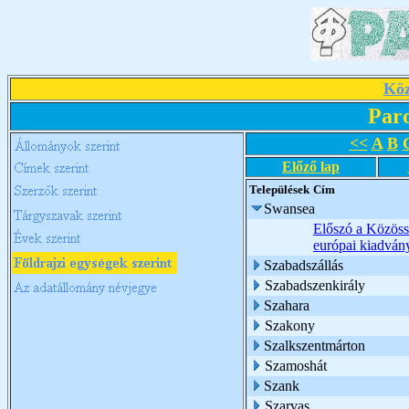
Köz
Par
<<
A
B
Előző lap
Települések
Cím
Swansea
Előszó a Közössé
európai kiadván
Szabadszállás
Szabadszenkirály
Szahara
Szakony
Szalkszentmárton
Szamoshát
Szank
Szarvas