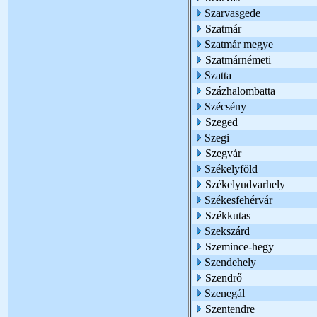
Szarvasgede
Szatmár
Szatmár megye
Szatmárnémeti
Szatta
Százhalombatta
Szécsény
Szeged
Szegi
Szegvár
Székelyföld
Székelyudvarhely
Székesfehérvár
Székkutas
Szekszárd
Szemince-hegy
Szendehely
Szendrő
Szenegál
Szentendre