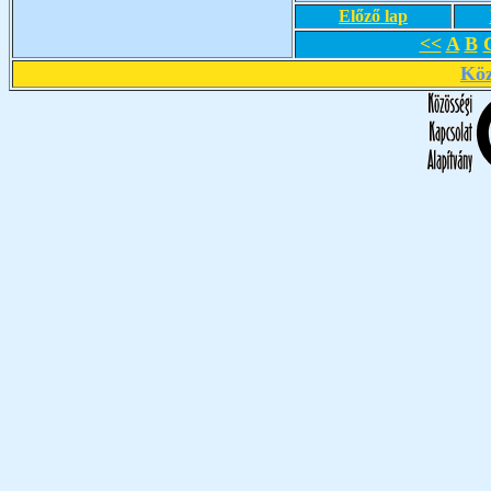
Előző lap
<<
A
B
Köz