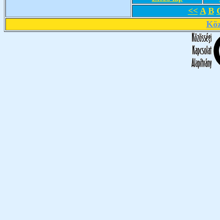
<<
A
B
Köz