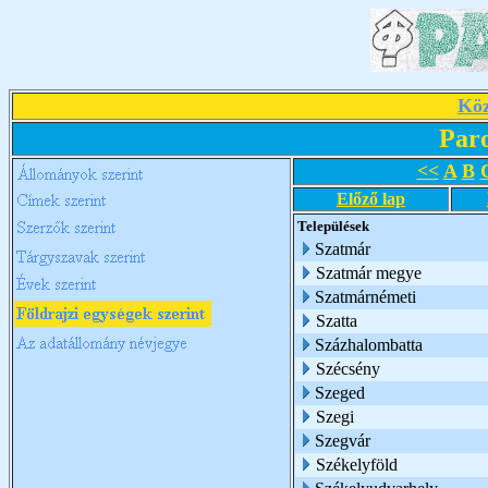
Köz
Par
<<
A
B
Előző lap
Települések
Szatmár
Szatmár megye
Szatmárnémeti
Szatta
Százhalombatta
Szécsény
Szeged
Szegi
Szegvár
Székelyföld