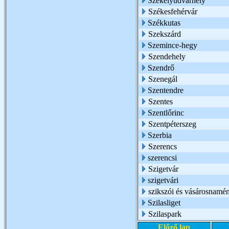
Székelyudvarhely
Székesfehérvár
Székkutas
Szekszárd
Szemince-hegy
Szendehely
Szendrő
Szenegál
Szentendre
Szentes
Szentlőrinc
Szentpéterszeg
Szerbia
Szerencs
szerencsi
Szigetvár
szigetvári
szikszói és vásárosnamén
Szilasliget
Szilaspark
Előző lap