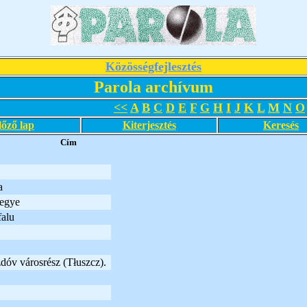
Közösségfejlesztés
Parola archívum
<<
A
B
C
D
E
F
G
H
I
J
K
L
M
N
O
lőző lap
Kiterjesztés
Keresés
Cím
a
egye
alu
dóv városrész (Tłuszcz).