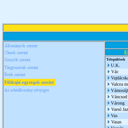
E
Települések
U.K.
Vác
Vajdácsk
Valcea m
Vámosújf
Váncsod
Várong
Varsó Jaz
Vas
Vasas