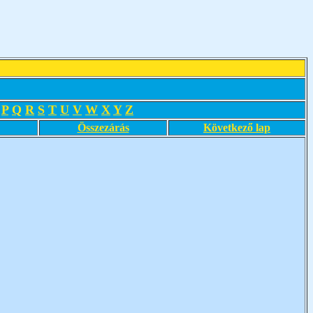
P
Q
R
S
T
U
V
W
X
Y
Z
Összezárás
Következő lap