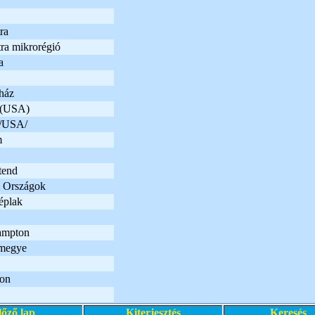
ra
tra mikrorégió
a
ház
 (USA)
 /USA/
m
tend
i Országok
éplak
ampton
 megye
on
lőző lap
Kiterjesztés
Keresés