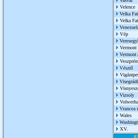
Vasvár
Velence
Velka Fat
Velka Fa
Venezuel
Vép
Veresegy
Vermont
Vermont
Veszpré
Vésztő
Vigántpe
Visegrád
Visnyesz
Vizsoly
Volwerh
Vrancea
Wales
Washingt
XV.
E