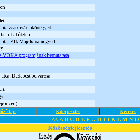
ton
let
lota Zsókavár lakónegyed
lotai Lakótelep
lota; VII. Magdolna negyed
ky
A VOKA programjának bemutatása
a
 utca; Budapest belvárosa
zta
gy
egorized)
lőző lap
Kiterjesztés
Keresés
<<
A
B
C
D
E
F
G
H
I
J
K
L
M
N
O
Közösségfejlesztés