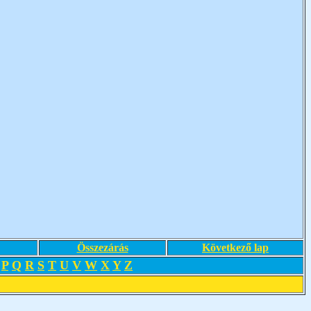
Összezárás
Következő lap
P
Q
R
S
T
U
V
W
X
Y
Z