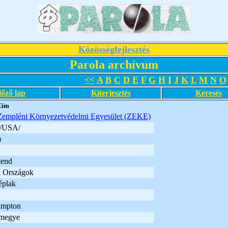
Közösségfejlesztés
Parola archívum
<<
A
B
C
D
E
F
G
H
I
J
K
L
M
N
O
lőző lap
Kiterjesztés
Keresés
Cím
Zempléni Környezetvédelmi Egyesület (ZEKE)
 /USA/
m
tend
i Országok
éplak
ampton
 megye