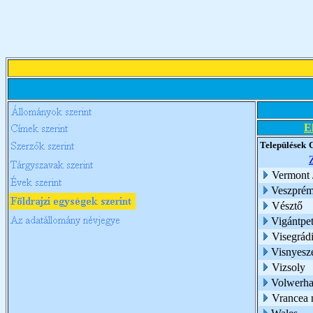
E
Települések
Vermont
Veszpré
Vésztő
Vigántpe
Visegrád
Visnyesz
Vizsoly
Volwerh
Vrancea