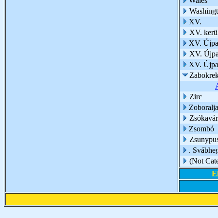
Wales
Washing
XV.
XV. kerü
XV. Újpa
XV. Újpa
XV. Újpa
Zabokre
Zirc
Zoboralj
Zsókavár
Zsombó
Zsunypus
. Svábhe
(Not Cat
E