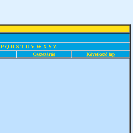
P
Q
R
S
T
U
V
W
X
Y
Z
Összezárás
Következő lap