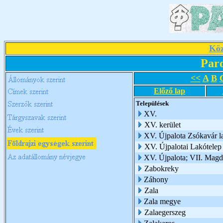
Köz
Par
<<
A
B
Előző lap
Települések
XV.
XV. kerület
XV. Újpalota Zsókavár 
XV. Újpalotai Lakótelep
XV. Újpalota; VII. Mag
Zabokreky
Záhony
Zala
Zala megye
Zalaegerszeg