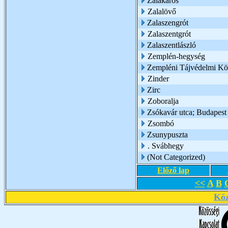
Zalakaros
Zalalövő
Zalaszengrót
Zalaszentgrót
Zalaszentlászló
Zemplén-hegység
Zempléni Tájvédelmi Kö
Zinder
Zirc
Zoboralja
Zsókavár utca; Budapest
Zsombó
Zsunypuszta
. Svábhegy
(Not Categorized)
Előző lap
<<
A
B
Köz