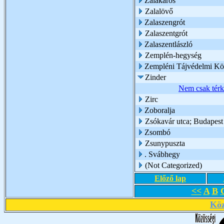
Zalakaros
Zalalövő
Zalaszengrót
Zalaszentgrót
Zalaszentlászló
Zemplén-hegység
Zempléni Tájvédelmi Kö
Zinder
Nem csak térké
Zirc
Zoboralja
Zsókavár utca; Budapest
Zsombó
Zsunypuszta
. Svábhegy
(Not Categorized)
Előző lap
<<
A
B
Köz