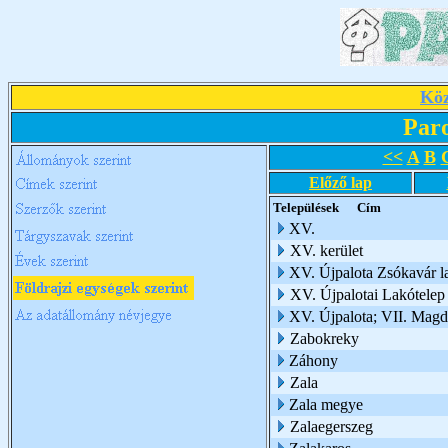
Köz
Par
<<
A
B
Előző lap
Települések
Cím
XV.
XV. kerület
XV. Újpalota Zsókavár 
XV. Újpalotai Lakótelep
XV. Újpalota; VII. Mag
Zabokreky
Záhony
Zala
Zala megye
Zalaegerszeg