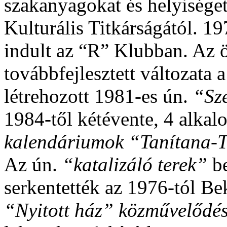
szakanyagokat és helyiséget
Kulturális Titkárságától. 1
indult az “R” Klubban. Az
továbbfejlesztett változata a
létrehozott 1981-es ún.
“Sz
1984-től kétévente, 4 alkal
kalendáriumok “Tanítana-
Az ún.
“katalizáló terek”
be
serkentették az 1976-tól Be
“Nyitott ház” közművelődés