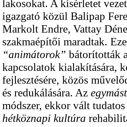
lakosokat. A kísérletet vez
igazgató közül Balipap Fer
Markolt Endre, Vattay Déne
szakmaépítői maradtak. Ez
“animátorok”
bátorították 
kapcsolatok kialakítására, 
fejlesztésére, közös művelő
és redukálására. Az
egymást
módszer, ekkor vált tudato
hétköznapi kultúra
rehabilit