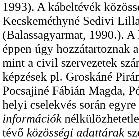
1993). A kábeltévék közössé
Kecskeméthyné Sedivi Lilla
(Balassagyarmat, 1990.). A
éppen úgy hozzátartoznak a
mint a civil szervezetek sz
képzések pl. Groskáné Pirán
Pocsajiné Fábián Magda, Pó
helyi cselekvés során egyre
információk
nélkülözhetetle
tévő
közösségi adattárak
sz