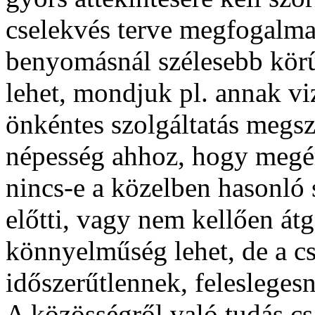
cselekvés terve megfogalmaz
benyomásnál szélesebb körű
lehet, mondjuk pl. annak vi
önkéntes szolgáltatás megs
népesség ahhoz, hogy megérj
nincs-e a közelben hasonló s
előtti, vagy nem kellően á
könnyelműség lehet, de a c
időszerűtlennek, feleslegesn
A közösségről való tudás cs