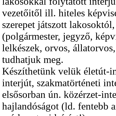
lakosokkal folytatott interjú
vezetőitől ill. hiteles képvi
szerepet játszott lakosoktól
(polgármester, jegyző, képv
lelkészek, orvos, állatorvos,
tudhatjuk meg.
Készíthetünk velük életút-in
interjút, szakmatörténeti in
elsősorban ún. közérzet-inte
hajlandóságot (ld. fentebb 