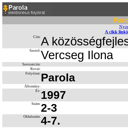
Paro
Nyom
A cikk link
Cím:
A közösségfejle
Szerző:
Vercseg Ilona
Sorozatcím:
Rovat:
Folyóirat:
Parola
Állomány:
Év:
1997
Szám:
2-3
Oldalszám:
4-7.