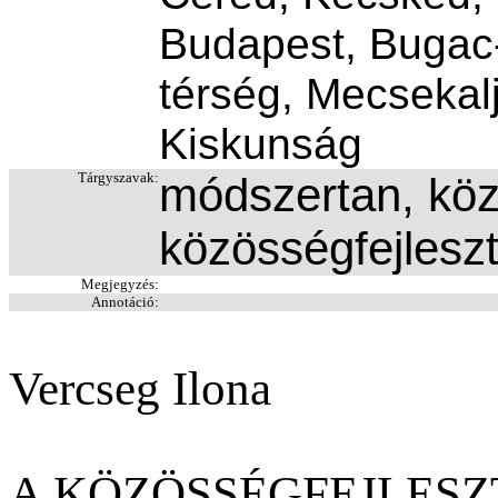
Budapest, Bugac
térség, Mecsekalj
Kiskunság
Tárgyszavak:
módszertan, köz
közösségfejlesz
Megjegyzés:
Annotáció:
Vercseg Ilona
A KÖZÖSSÉGFEJLES