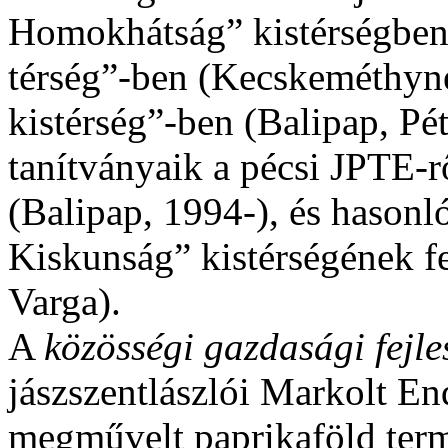
Homokhátság” kistérségben 
térség”-ben (Kecskeméthyné
kistérség”-ben (Balipap, Pét
tanítványaik a pécsi JPTE-r
(Balipap, 1994-), és hasonl
Kiskunság” kistérségének f
Varga).
A
közösségi gazdasági fejle
jászszentlászlói Markolt End
megművelt paprikaföld ter