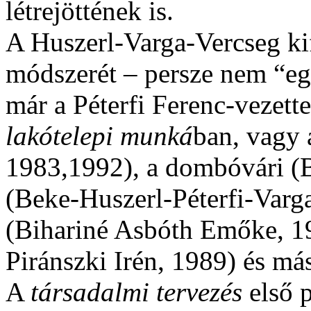
létrejöttének is.
A Huszerl-Varga-Vercseg kif
módszerét – persze nem “eg
már a Péterfi Ferenc-vezette
lakótelepi munká
ban, vagy 
1983,1992), a dombóvári (B
(Beke-Huszerl-Péterfi-Varg
(Bihariné Asbóth Emőke, 1
Piránszki Irén, 1989) és más
A
társadalmi tervezés
első p