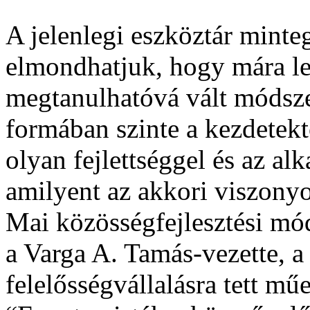
A jelenlegi eszköztár mintegy
elmondhatjuk, hogy mára leí
megtanulhatóvá vált módsze
formában szinte a kezdetek
olyan fejlettséggel és az a
amilyent az akkori viszon
Mai közösségfejlesztési mó
a Varga A. Tamás-vezette, a 
felelősségvállalásra tett mű