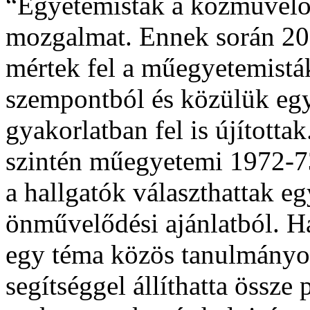
“Egyetemisták a közművelő
mozgalmat. Ennek során 20
mértek fel a műegyetemistá
szempontból és közülük egy
gyakorlatban fel is újította
szintén műegyetemi 1972-73
a hallgatók választhattak eg
önművelődési ajánlatból. Ha
egy téma közös tanulmányo
segítséggel állíthatta össze