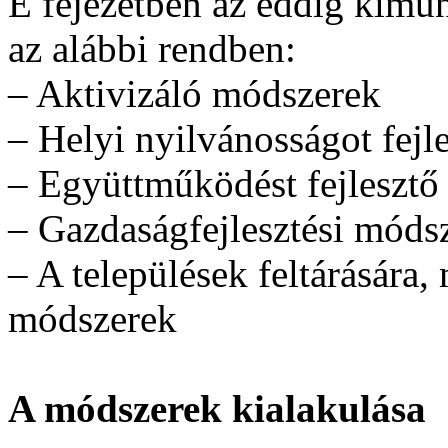
E fejezetben az eddig kimun
az alábbi rendben:
– Aktivizáló módszerek
– Helyi nyilvánosságot fej
– Együttműködést fejleszt
– Gazdaságfejlesztési móds
– A települések feltárására
módszerek
A módszerek kialakulása