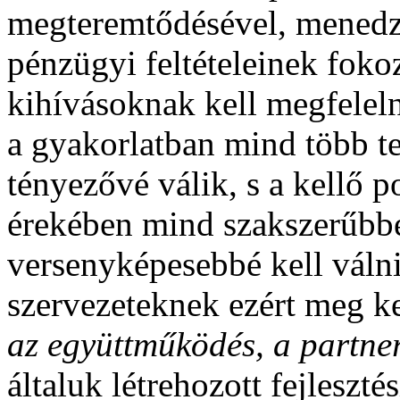
megteremtődésével, menedzs
pénzügyi feltételeinek foko
kihívásoknak kell megfelel
a gyakorlatban mind több te
tényezővé válik, s a kellő p
érekében mind szakszerűbbé
versenyképesebbé kell válni
szervezeteknek ezért meg k
az együttműködés, a partner
általuk létrehozott fejleszté