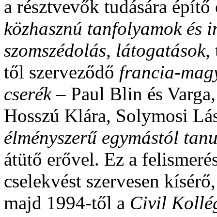
a résztvevők tudására építő 
közhasznú tanfolyamok és 
szomszédolás, látogatások,
től szerveződő
francia-magy
cserék –
Paul Blin és Varga,
Hosszú Klára, Solymosi Lá
élményszerű egymástól tanu
átütő erővel. Ez a felismeré
cselekvést szervesen kísérő
majd 1994-től a
Civil Kollé