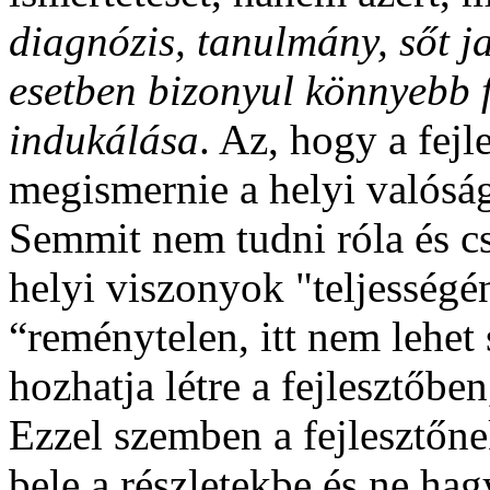
diagnózis, tanulmány, sőt j
esetben bizonyul könnyebb f
indukálása
. Az, hogy a fej
megismernie a helyi valósá
Semmit nem tudni róla és cs
helyi viszonyok "teljességé
“reménytelen, itt nem lehet
hozhatja létre a fejlesztőbe
Ezzel szemben a fejlesztőne
bele a részletekbe és ne hag