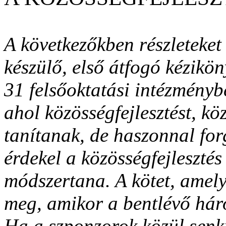
A következőkben részleteket
készülő, első átfogó kézikö
31 felsőoktatási intézménybe
ahol közösségfejlesztést, kö
tanítanak, de haszonnal for
érdekel a közösségfejlesztés 
módszertana. A kötet, amely
meg, amikor a bentlévő hár
Ha a szponzorok közül senk