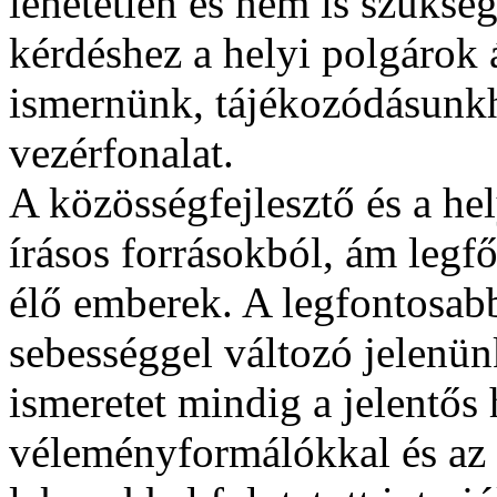
lehetetlen és nem is szüksé
kérdéshez a helyi polgárok ál
ismernünk, tájékozódásunkh
vezérfonalat.
A közösségfejlesztő és a he
írásos forrásokból, ám legf
élő emberek. A legfontosabb
sebességgel változó jelenün
ismeretet mindig a jelentős 
véleményformálókkal és az á