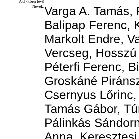
A cikkben lévő
Nevek:
Varga A. Tamás, P
Balipap Ferenc, 
Markolt Endre, Va
Vercseg, Hosszú 
Péterfi Ferenc, 
Groskáné Piránsz
Csernyus Lőrinc,
Tamás Gábor, Túri 
Pálinkás Sándorné
Anna, Keresztesi