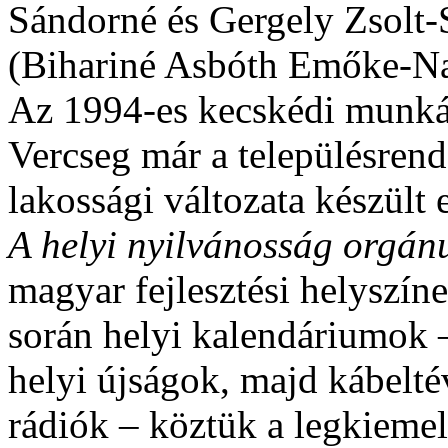
Sándorné és Gergely Zsolt-S
(Bihariné Asbóth Emőke-Na
Az 1994-es kecskédi munká
Vercseg már a településrend
lakossági változata készült e
A helyi nyilvánosság orgá
magyar fejlesztési helyszíne
során helyi kalendáriumok
helyi újságok, majd kábelté
rádiók – köztük a legkiemel