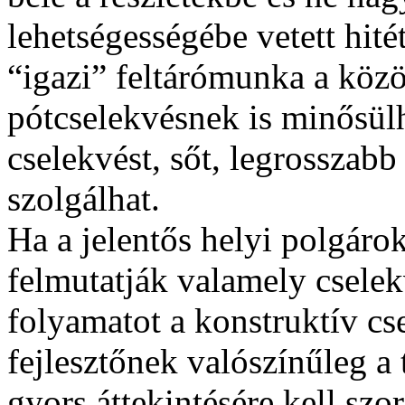
lehetségességébe vetett hité
“igazi” feltárómunka a közö
pótcselekvésnek is minősülhe
cselekvést, sőt, legrosszab
szolgálhat.
Ha a jelentős helyi polgárok
felmutatják valamely cselek
folyamatot a konstruktív cse
fejlesztőnek valószínűleg a
gyors áttekintésére kell sz