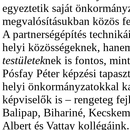
egyeztetik saját önkormányz
megvalósításukban közös fel
A partnerségépítés techniká
helyi közösségeknek, hane
testületek
nek is fontos, min
Pósfay Péter képzési tapaszt
helyi önkormányzatokkal ka
képviselők is – rengeteg fejl
Balipap, Bihariné, Kecskem
Albert és Vattay kollégáink