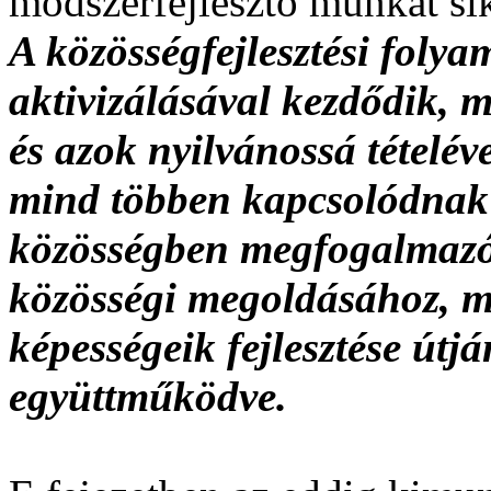
módszerfejlesztő munkát si
A közösségfejlesztési folya
aktivizálásával kezdődik, 
és azok nyilvánossá tételév
mind többen kapcsolódnak a
közösségben megfogalmazód
közösségi megoldásához, m
képességeik fejlesztése útj
együttműködve.