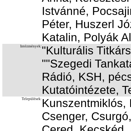
Istvánné, Pocsaj
Péter, Huszerl J
Katalin, Polyák A
Intézmények:
"Kulturális Titkár
""Szegedi Tankata
Rádió, KSH, pécs
Kutatóintézete, T
Települések:
Kunszentmiklós, 
Csenger, Csurgó,
Cered, Kecskéd, 