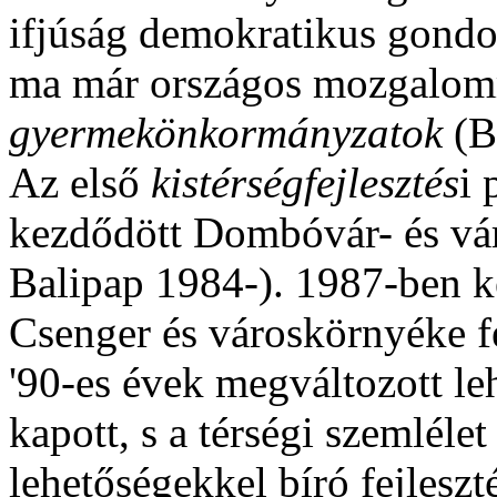
ifjúság demokratikus gondol
ma már országos mozgalom
gyermekönkormányzatok
(B
Az első
kistérségfejlesztés
i 
kezdődött Dombóvár- és vár
Balipap 1984-). 1987-ben ke
Csenger és városkörnyéke fe
'90-es évek megváltozott le
kapott, s a térségi szemlél
lehetőségekkel bíró fejlesz