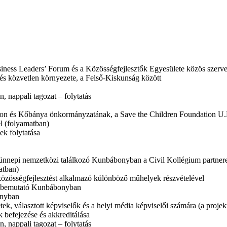
usiness Leaders’ Forum és a Közösségfejlesztők Egyesülete közös szer
 és közvetlen környezete, a Felső-Kiskunság között
 nappali tagozat – folytatás
ton és Kőbánya önkormányzatának, a Save the Children Foundation U.K.
l (folyamatban)
ek folytatása
ünnepi nemzetközi találkozó Kunbábonyban a Civil Kollégium partnerei,
atban)
közösségfejlesztést alkalmazó különböző műhelyek részvételével
ektbemutató Kunbábonyban
onyban
tek, választott képviselők és a helyi média képviselői számára (a proje
 befejezése és akkreditálása
 nappali tagozat – folytatás