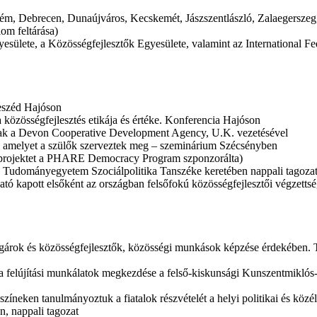
rém, Debrecen, Dunaújváros, Kecskemét, Jászszentlászló, Zalaegerszeg,
om feltárása)
gyesülete, a Közösségfejlesztők Egyesülete, valamint az International 
beszéd Hajóson
a közösségfejlesztés etikája és értéke. Konferencia Hajóson
nak a Devon Cooperative Development Agency, U.K. vezetésével
e, amelyet a szülők szerveztek meg – szeminárium Szécsényben
(a projektet a PHARE Democracy Program szponzorálta)
us Tudományegyetem Szociálpolitika Tanszéke keretében nappali tagozat
tó kapott elsőként az országban felsőfokú közösségfejlesztői végzettség
lgárok és közösségfejlesztők, közösségi munkások képzése érdekében. 
, a felújítási munkálatok megkezdése a felső-kiskunsági Kunszentmikl
íneken tanulmányoztuk a fiatalok részvételét a helyi politikai és közé
, nappali tagozat