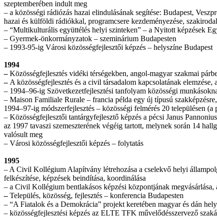
szeptemberében indult meg
– a közösségi rádiózás hazai elindulásának segítése: Budapest, Veszp
hazai és külföldi rádiókkal, programcsere kezdeményezése, szakirodal
– “Multikulturális együttélés helyi szinteken” – a Nyitott képzések E
– Gyermek-önkormányzatok – szeminárium Budapesten
– 1993-95-ig Városi közösségfejlesztői képzés – helyszíne Budapest
1994
–
Közösségfejlesztés vidéki térségekben, angol-magyar szakmai pár
–
A közösségfejlesztés és a civil társadalom kapcsolatának elemzése, 
– 1994–96-ig Szövetkezetfejlesztési tanfolyam közösségi munkások
– Maison Familiale Rurale – francia példa egy új típusú szakképzésr
1994–97-ig módszerfejlesztés – közösségi felmérés 20 településen 
– Közösségfejlesztői tantárgyfejlesztő képzés a pécsi Janus Pannoni
az 1997 tavaszi szemeszterének végéig tartott, melynek során 14 hallga
valósult meg
– Városi közösségfejlesztői képzés – folytatás
1995
– A Civil Kollégium Alapítvány létrehozása a cselekvő helyi állampo
felkészítése, képzések beindítása, koordinálása
– a Civil Kollégium bentlakásos képzési központjának megvásárlása
–
Település, közösség, fejlesztés – konferencia Budapesten
– “A Fiatalok és a Demokrácia” projekt keretében magyar és dán helysz
– közösségfejlesztési képzés az ELTE TFK művelődésszervező szakán