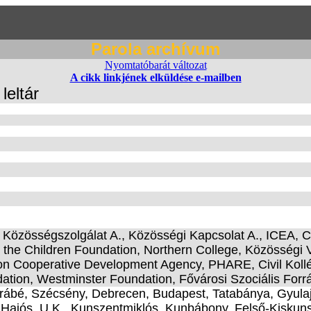
Parola archívum
Nyomtatóbarát változat
A cikk linkjének elküldése e-mailben
leltár
Közösségszolgálat A., Közösségi Kapcsolat A., ICEA, Civ
he Children Foundation, Northern College, Közösségi Vá
on Cooperative Development Agency, PHARE, Civil Kollé
ion, Westminster Foundation, Fővárosi Szociális Forr
yrábé, Szécsény, Debrecen, Budapest, Tatabánya, Gyula
, Hajós, U.K., Kunszentmiklós, Kunbábony, Felső-Kisku