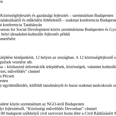
en
 Közösségfejlesztés és gazdasági fejlesztés – szeminárium Budapesten
ialakulásáról és működési feltételeiről – szakmai konferencia Budapest
mai konferencia Tatabányán
reau for Social Development közös szemináriuma Budapesten és Gyu
elyi társadalmi-kulturális fejlesztés példái
ismerésére
építése kistájanként, 12 helyen az országban. A 12 közösségfejlesztő s
pzések vezetése stb.
sa – közhasznú információk települések, közösségek, valamint kulturá
ezet, művelődés” címmel
m Pécsett
esten
gi együttműködés, külföldi tanulmányút és hazai szakmai tanácskozás sz
Egyesülete közös szeminárium az NGO-król Budapesten
lyi fejlesztésről, “Közösségi művelődés Devonban” címmel
00 budapesti székhelyű civil szervezet hozta létre a Civil Rádiózásért A