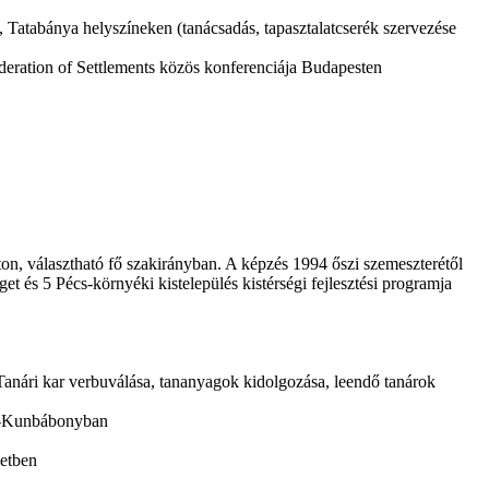
 Tatabánya helyszíneken (tanácsadás, tapasztalatcserék szervezése
Federation of Settlements közös konferenciája Budapesten
on, választható fő szakirányban. A képzés 1994 őszi szemeszterétől
et és 5 Pécs-környéki kistelepülés kistérségi fejlesztési programja
Tanári kar verbuválása, tananyagok kidolgozása, leendő tanárok
ós-Kunbábonyban
letben