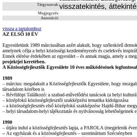
Tárgyszavak:
visszatekintés, áttekint
Megjegyzés:
Annotáció:
vissza a tartalomhoz
AZ ELSŐ 10 ÉV
Egyesületünk 1989 márciusában azért alakult, hogy széleskörű demokrá
amelynek célja a helyi közösségi kezdeményezés és cselekvés inspirálása
Ennek elérése érdekében az egyesület – és annak magja, amely a megal
projektjei keretében.
A Közösségfejlesztők Egyesülete 10 éves működésének legfontosa
1989
– március: megalakult a Közösségfejlesztők Egyesülete, hogy mozgalm
társadalom körében is
– Révfülöpi Találkozó: a szabad-művelődési tanácsok (a helyi kultur
– középfokú közösségfejlesztői szakképzési tematika kidolgozása
– a közösségfejlesztés első középfokú szakképzése Hajdú-Bihar megy
– helyi társadalom-helyi tájékoztatás és nyilvánosság lehetőségeinek
1990
– útjára indul a közösségfejlesztés lapja, a PAROLA (megjelenik éven
–
Az egyházak és a közösségfejlesztés – szeminárium Szécsényben