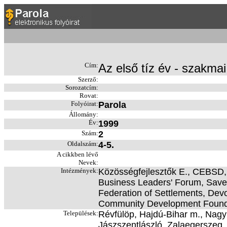
Cím:
Az első tíz év - szakmai 
Szerző:
Sorozatcím:
Rovat:
Folyóirat:
Parola
Állomány:
Év:
1999
Szám:
2
Oldalszám:
4-5.
A cikkben lévő
Nevek:
Intézmények:
Közösségfejlesztők E., CEBSD, 
Business Leaders' Forum, Save t
Federation of Settlements, Dev
Community Development Foundat
Települések:
Révfülöp, Hajdú-Bihar m., Nag
Jászszentlászló, Zalaegerszeg