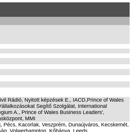
il Rádió, Nyitott képzések E., IACD,Prince of Wales
llalkozásokat Segítő Szolgálat, International
gium A., Prince of Wales Business Leaders',
ásközpont, MMI
j, Pécs, Kacorlak, Veszprém, Dunaújváros, Kecskemét,
nság, Volwerhampton, Kőbánya, Leeds