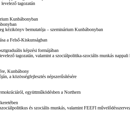
 levelező tagozatán
inárium Kunbábonyban
bábonyban
ercseg kézikönyv bemutatója – szeminárium Kunbábonyban
ozása a Felső-Kiskunságban
sztgraduális képzési formájában
elező tagozatán, valamint a szociálpolitika-szociális munkás nappali 
zére, Kunbábony
ján, a közösségfejlesztés népszerűsítésére
 demokráciáról, együttműködésben a Northern
 keretében
 szociálpolitikus és szociális munkás, valamint FEEFI művelődésszervez