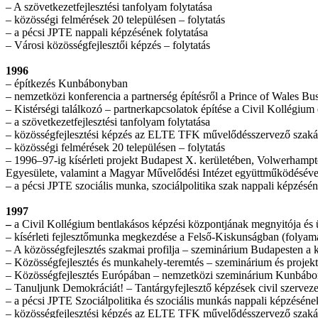
– A szövetkezetfejlesztési tanfolyam folytatása
– közösségi felmérések 20 településen – folytatás
– a pécsi JPTE nappali képzésének folytatása
– Városi közösségfejlesztői képzés – folytatás
1996
– építkezés Kunbábonyban
– nemzetközi konferencia a partnerség építésről a Prince of Wales B
– Kistérségi találkozó – partnerkapcsolatok építése a Civil Kollégium
– a szövetkezetfejlesztési tanfolyam folytatása
– közösségfejlesztési képzés az ELTE TFK művelődésszervező szakán,
– közösségi felmérések 20 településen – folytatás
– 1996–97-ig kísérleti projekt Budapest X. kerületében, Volwerhamp
Egyesülete, valamint a Magyar Művelődési Intézet együttműködéséve
– a pécsi JPTE szociális munka, szociálpolitika szak nappali képzésén
1997
–
a Civil Kollégium bentlakásos képzési központjának megnyitója és 
– kísérleti fejlesztőmunka megkezdése a Felső-Kiskunságban (folyam
– A közösségfejlesztés szakmai profilja – szeminárium Budapesten a 
– Közösségfejlesztés és munkahely-teremtés – szeminárium és proj
– Közösségfejlesztés Európában – nemzetközi szeminárium Kunbáb
– Tanuljunk Demokráciát! – Tantárgyfejlesztő képzések civil szerveze
– a pécsi JPTE Szociálpolitika és szociális munkás nappali képzésének
– közösségfejlesztési képzés az ELTE TFK művelődésszervező szakán,