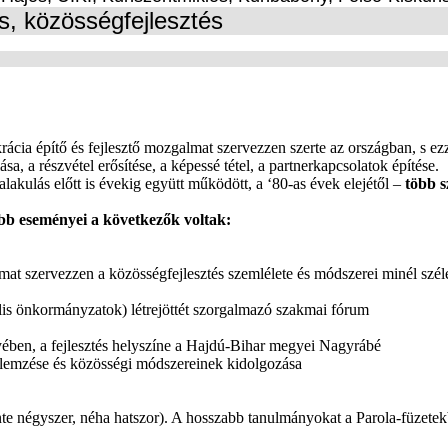
és, közösségfejlesztés
cia építő és fejlesztő mozgalmat szervezzen szerte az országban, s ezz
, a részvétel erősítése, a képessé tétel, a partnerkapcsolatok építése.
akulás előtt is évekig együtt működött, a ‘80-as évek elejétől –
több s
bb eseményei a következők voltak:
at szervezzen a közösségfejlesztés szemlélete és módszerei minél szél
ális önkormányzatok) létrejöttét szorgalmazó szakmai fórum
ében, a fejlesztés helyszíne a Hajdú-Bihar megyei Nagyrábé
 elemzése és közösségi módszereinek kidolgozása
te négyszer, néha hatszor). A hosszabb tanulmányokat a Parola-füzetekb