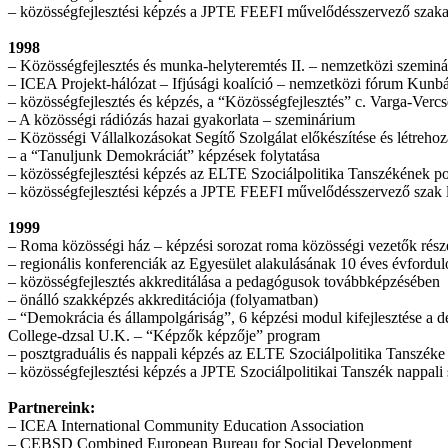
– közösségfejlesztési képzés a JPTE FEEFI művelődésszervező szaka
1998
– Közösségfejlesztés és munka-helyteremtés II. – nemzetközi szem
– ICEA Projekt-hálózat – Ifjúsági koalíció – nemzetközi fórum Kun
– közösségfejlesztés és képzés, a “Közösségfejlesztés” c. Varga-V
– A közösségi rádiózás hazai gyakorlata – szeminárium
– Közösségi Vállalkozásokat Segítő Szolgálat előkészítése és létreh
– a “Tanuljunk Demokráciát” képzések folytatása
– közösségfejlesztési képzés az ELTE Szociálpolitika Tanszékének po
– közösségfejlesztési képzés a JPTE FEEFI művelődésszervező szak lev
1999
– Roma közösségi ház – képzési sorozat roma közösségi vezetők rés
– regionális konferenciák az Egyesület alakulásának 10 éves évforduló
– közösségfejlesztés akkreditálása a pedagógusok továbbképzésében
– önálló szakképzés akkreditációja (folyamatban)
– “Demokrácia és állampolgáriság”, 6 képzési modul kifejlesztése a
College-dzsal U.K. – “Képzők képzője” program
– posztgraduális és nappali képzés az ELTE Szociálpolitika Tanszéke
– közösségfejlesztési képzés a JPTE Szociálpolitikai Tanszék nappali
Partnereink:
– ICEA International Community Education Association
– CEBSD Combined European Bureau for Social Development