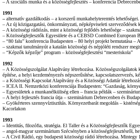
– A szociális munka és a közösségfejlesztés – konferencia Debrecenb
1991
–
alternatív gazdálkodás – a korszerű munkahelyteremtés lehetőségei.
– Az új közigazgatási, önkormányzati, népképviseleti szerveződések k
– A közösségi rádiózás, mint a közösségi fejlődés lehetősége – szak
– Közösségfejlesztők Egyesülete és a CEBSD Combined European Bu
– “80 falu” konferencia Budapesten – 80 helyi projekt bemutatása – A h
– szakmai tanulmányút a katalán közösségi és népjóléti rendszer meg
– “Képzők képzője” program – közösségfejlesztési “mesteriskola”
1992
– A Közösségszolgálat Alapítvány létrehozása. Közösségszolgálatok ki
építése, a helyi kezdeményezés népszerűsítése, kapcsolatszervezés, ké
– a Közösségi Kapcsolat Alapítvány és a Közösségi Adattár létrehozá
– ICEA II. Nemzetközi konferenciája Budapesten: “Gazdaság, körny
– Egyesületek a munkanélküliség ellen – francia példák – szemináriu
– A helyi fejlesztés francia útja – szeminárium Debrecenben és Budap
– Gyökérteres szennyvíztisztítás. Környezetbarát megoldás – kistérsé
Kacorlakon
1993
–
Identitás, filozófia, stratégia. El Taller és a Közösségfejlesztők 
– angol-magyar szeminárium Szécsényben a közösségfejlesztésről, he
– A Civil Rádió, egy budapesti közösségi rádió létrehozása. Mintegy 1