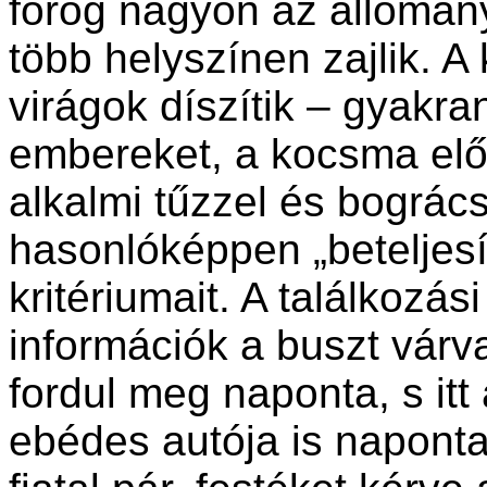
forog nagyon az állomány
több helyszínen zajlik. 
virágok díszítik – gyakran
embereket, a kocsma előt
alkalmi tűzzel és bográc
hasonlóképpen „beteljesít
kritériumait. A találkozá
információk a buszt vár
fordul meg naponta, s itt
ebédes autója is naponta