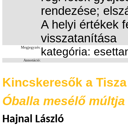
rendezése; elsz
A helyi értékek f
visszatanítása
Megjegyzés:
kategória: esett
Annotáció:
Kincskeresők a Tisz
Óballa mesélő múltja
Hajnal László