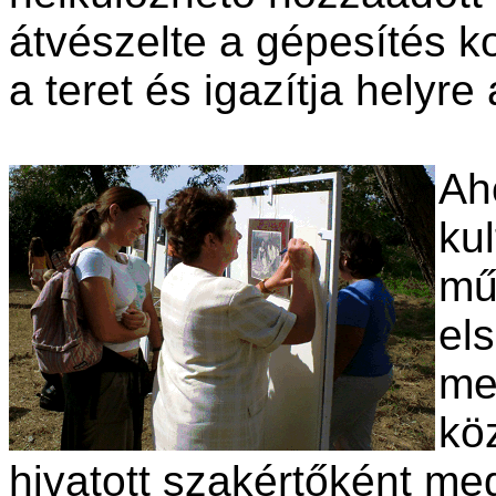
átvészelte a gépesítés k
a teret és igazítja helyre 
Ah
ku
mű
el
meg
kö
hivatott szakértőként me