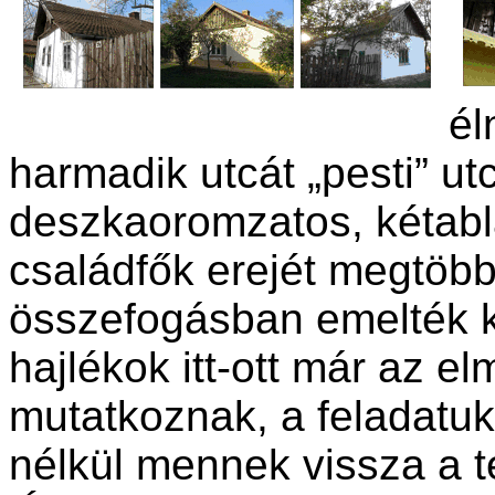
él
harmadik utcát „pesti” u
deszkaoromzatos, kétabl
családfők erejét megtöb
összefogásban emelték ki
hajlékok itt-ott már az 
mutatkoznak, a feladatuk
nélkül mennek vissza a 