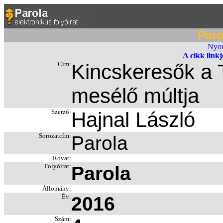
Paro
Nyom
A cikk link
Cím:
Kincskeresők a 
mesélő múltja
Szerző:
Hajnal László
Sorozatcím:
Parola
Rovat:
Folyóirat:
Parola
Állomány:
Év:
2016
Szám: