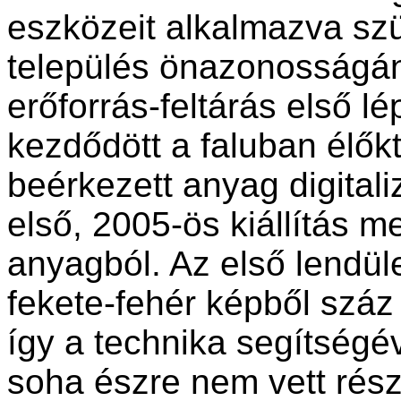
eszközeit alkalmazva szül
település önazonosságán
erőforrás-feltárás első l
kezdődött a faluban élőkt
beérkezett anyag digitaliz
első, 2005-ös kiállítás 
anyagból. Az első lendül
fekete-fehér képből száz 
így a technika segítségév
soha észre nem vett rész