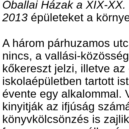
Óballai Házak a XIX-XX. 
2013
épületeket a körny
A három párhuzamos utcá
nincs, a vallási-közösség
kőkereszt jelzi, illetve a
iskolaépületben tartott is
évente egy alkalommal. 
kinyitják az ifjúság szám
könyvkölcsönzés is zajli