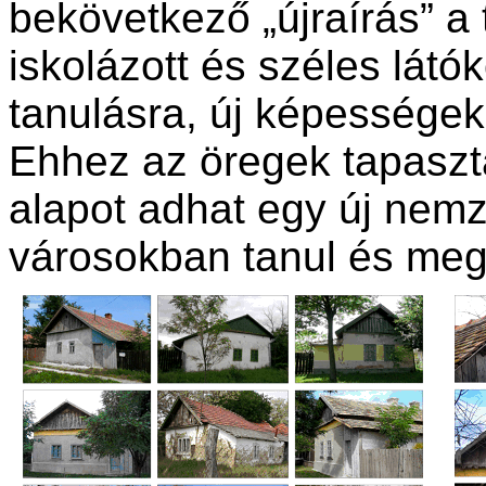
bekövetkező „újraírás” 
iskolázott és széles látók
tanulásra, új képességek 
Ehhez az öregek tapaszt
alapot adhat egy új nemz
városokban tanul és megs