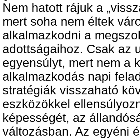
Nem hatott rájuk a „viss
mert soha nem éltek vár
alkalmazkodni a megszok
adottságaihoz. Csak az u
egyensúlyt, mert nem a k
alkalmazkodás napi felad
stratégiák visszaható kö
eszközökkel ellensúlyozn
képességét, az állandóság
változásban. Az egyéni é