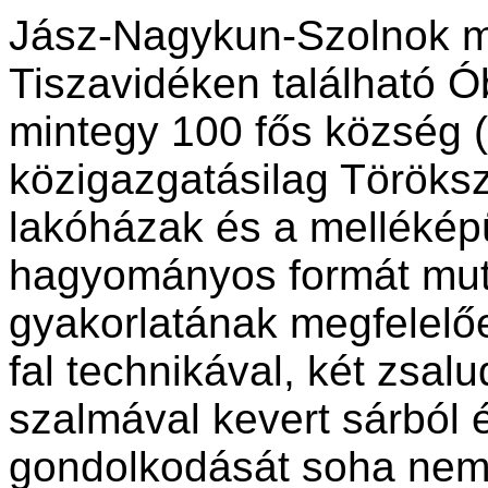
Jász-Nagykun-Szolnok m
Tiszavidéken található Ób
mintegy 100 fős község (
közigazgatásilag Töröksz
lakóházak és a mellékép
hagyományos formát mutat
gyakorlatának megfelelően
fal technikával, két zsal
szalmával kevert sárból 
gondolkodását soha nem t