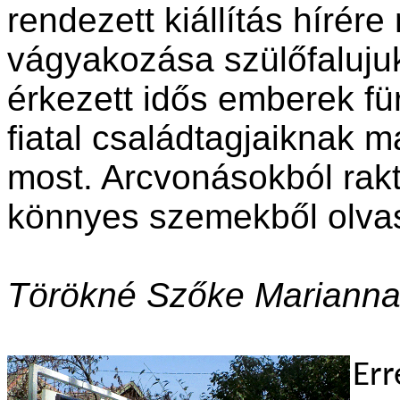
rendezett kiállítás hírér
vágyakozása szülőfalujuk
érkezett idős emberek f
fiatal családtagjaiknak m
most. Arcvonásokból rak
könnyes szemekből olvas
Törökné Szőke Marianna l
Err