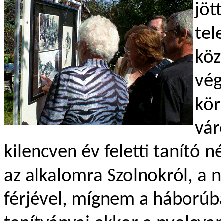
jöt
tel
köz
vég
kör
vár
kilencven év feletti tanító n
az alkalomra Szolnokról, a 
férjével, mígnem a háborúb