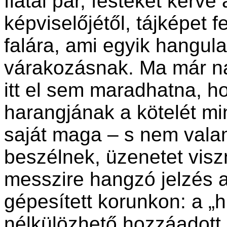
fiatal pár, festéket kérv
képviselőjétől, tájképet f
falára, ami egyik hangul
várakozásnak. Ma már na
itt el sem maradhatna, 
harangjának a kötelét mi
saját maga – s nem vala
beszélnek, üzenetet vis
messzire hangzó jelzés a
gépesített korunkon: a 
nélkülözhető hozzáadott 