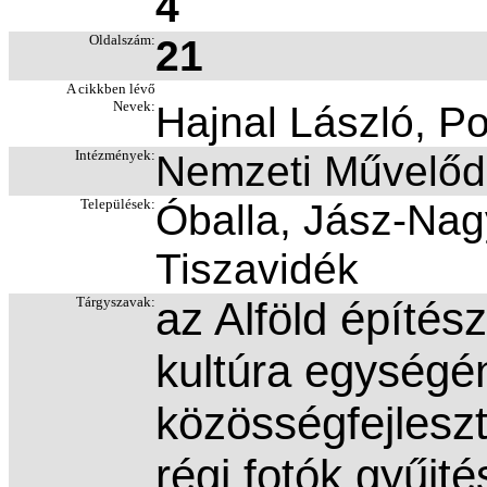
4
Oldalszám:
21
A cikkben lévő
Nevek:
Hajnal László, Po
Intézmények:
Nemzeti Művelődé
Települések:
Óballa, Jász-Na
Tiszavidék
Tárgyszavak:
az Alföld építés
kultúra egység
közösségfejlesz
régi fotók gyűjtés