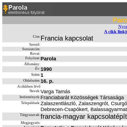
Paro
Nyom
A cikk link
Cím:
Francia kapcsolat
Szerző:
Sorozatcím:
Rovat:
Folyóirat:
Parola
Állomány:
Év:
1990
Szám:
1
Oldalszám:
16. p.
A cikkben lévő
Nevek:
Varga Tamás
Intézmények:
Franciabarát Közösségek Társasága
Települések:
Zalaszentlászló, Zalaszengrót, Csurg
Debrecen-Csapókert, Balassagyarmat,
Tárgyszavak:
francia-magyar kapcsolatépí
Megjegyzés: