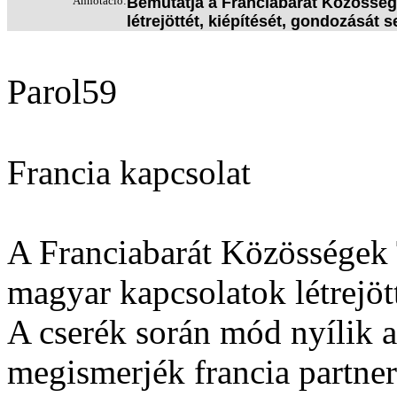
Annotáció:
Bemutatja a Franciabarát Közösség
létrejöttét, kiépítését, gondozását se
Parol59
Francia kapcsolat
A Franciabarát Közösségek T
magyar kapcsolatok létrejött
A cserék során mód nyílik a
megismerjék francia partner