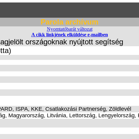
Parola archívum
Nyomtatóbarát változat
A cikk linkjének elküldése e-mailben
tagjelölt országoknak nyújtott segítség
tta)
RD, ISPA, KKE, Csatlakozási Partnerség, Zöldlevél
ág, Magyarország, Litvánia, Lettország, Lengyelország,