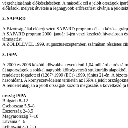
végrehajtásának előkészítésében. A második cél a jelölt országok ipar
előírások, melyek átvétele a legnagyobb erőfeszítést kívánja a jelöl
2. SAPARD
A Bizottság által előterjesztett SAPARD program célja a közös agrárp
A SAPARD program 2000. január 1-jén veszi kezdetét hivatalosan és a k
támogatást.
A ZÖLDLEVÉL 1999. augusztus/szeptemberi számában részletes cikk tal
3. ISPA
A 2000 és 2006 közötti időszakban évenkénti 1,04 milliárd eurós támo
új tagországok a sokkal nagyobb költségvetésű strukturális alapokból k
rendeletet fogadott el (1267/ 1999 (EC)) 1999. június 21-én. A bizott
hasonlóan). A környezetvédelem területén az ISPA a jelölt országokna
A rendelet alapján a jelölt országok közötti megosztás a következő (a 
ország ISPA
Bulgária 8–12
Csehország 5,5–8
Észtország 2–3,5
Magyarország 7–10
Litvánia 4–6
Lettország 3,5–5,5