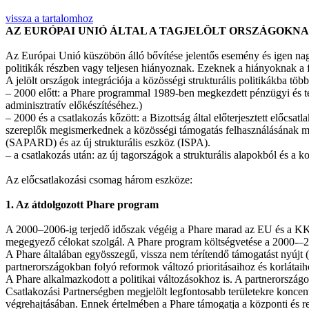
vissza a tartalomhoz
AZ EURÓPAI UNIÓ ÁLTAL A TAGJELÖLT ORSZÁGOKNA
Az Európai Unió küszöbön álló bővítése jelentős esemény és igen nagy 
politikák részben vagy teljesen hiányoznak. Ezeknek a hiányoknak a f
A jelölt országok integrációja a közösségi strukturális politikákba tö
– 2000 előtt: a Phare programmal 1989-ben megkezdett pénzügyi és te
adminisztratív előkészítéséhez.)
– 2000 és a csatlakozás kőzött: a Bizottság által előterjesztett előcsat
szereplők megismerkednek a közösségi támogatás felhasználásának mó
(SAPARD) és az új strukturális eszköz (ISPA).
– a csatlakozás után: az új tagországok a strukturális alapokból és a
Az előcsatlakozási csomag három eszköze:
1. Az átdolgozott Phare program
A 2000–2006-ig terjedő időszak végéig a Phare marad az EU és a KKE
megegyező célokat szolgál. A Phare program költségvetése a 2000-–2006
A Phare általában egyösszegű, vissza nem térítendő támogatást nyújt 
partnerországokban folyó reformok változó prioritásaihoz és korlátaih
A Phare alkalmazkodott a politikai változásokhoz is. A partnerország
Csatlakozási Partnerségben megjelölt legfontosabb területekre koncen
végrehajtásában. Ennek értelmében a Phare támogatja a központi és re