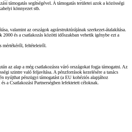
ázási támogatás segítségével. A támogatás területei azok a közösségi
kahelyi könnyezet stb.
sa, valamint az országok agrárstruktúrájának szerkezet-átalakítása.
k 2000 és a csatlakozás közötti időszakban vehetik igénybe ezt a
értékéről, feltételeiről.
után az alap a még csatlakozásra váró országokat fogja támogatni. Az
ségi szintre való feljavítása. A pénzforrások kezelésére a tanács
etén nyújthat pénzügyi támogatást (a EU kohéziós alapjához
és a Csatlakozási Partnerségben lefektetett céloknak.