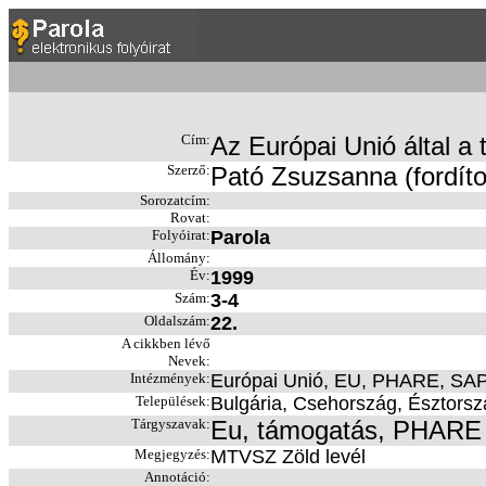
Cím:
Az Európai Unió által a 
Szerző:
Pató Zsuzsanna (fordíto
Sorozatcím:
Rovat:
Folyóirat:
Parola
Állomány:
Év:
1999
Szám:
3-4
Oldalszám:
22.
A cikkben lévő
Nevek:
Intézmények:
Európai Unió, EU, PHARE, SAPA
Települések:
Bulgária, Csehország, Észtorsz
Tárgyszavak:
Eu, támogatás, PHARE
Megjegyzés:
MTVSZ Zöld levél
Annotáció: