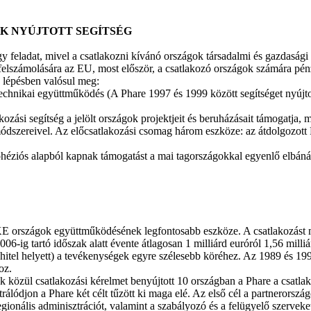
K NYÚJTOTT SEGÍTSÉG
feladat, mivel a csatlakozni kívánó országok társadalmi és gazdasági p
elszámolására az EU, most először, a csatlakozó országok számára pénzü
bb lépésben valósul meg:
chnikai együttműködés (A Phare 1997 és 1999 között segítséget nyújtot
lakozási segítség a jelölt országok projektjeit és beruházásait támogatja
dszereivel. Az előcsatlakozási csomag három eszköze: az átdolgozott 
 kohéziós alapból kapnak támogatást a mai tagországokkal egyenlő elbánás
 országok együttműködésének legfontosabb eszköze. A csatlakozást meg
-ig tartó időszak alatt évente átlagosan 1 milliárd euróról 1,56 milliá
(hitel helyett) a tevékenységek egyre szélesebb köréhez. Az 1989 és 1
oz.
ok közül csatlakozási kérelmet benyújtott 10 országban a Phare a csatl
trálódjon a Phare két célt tűzött ki maga elé. Az első cél a partnerors
gionális adminisztrációt, valamint a szabályozó és a felügyelő szervek