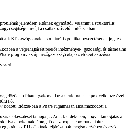
roblémái jelentősen eltérnek egymástól, valamint a strukturális
gyi segítséget nyújt a csatlakozás előtti időszakban
t a KKE országoknak a strukturális politika bevezetésének jogi és
, miközben a végrehajtásért felelős intézmények, gazdasági és társadalmi
Phare program, az új mezőgazdasági alap az előcsatlakozásra
 szerint.
előzően a Phare gyakorlatilag a strukturális alapok célkitűzésével
rdra nő.
997 közötti időszakban a Phare rugalmasan alkalmazkodott a
akozás előkészítését támogatja. Annak érdekében, hogy a támogatás a
zágok hivatalnokainak támogatása az acquis communautaire
et egyaránt az EU céljainak, eljárásainak megismerésében és ezek