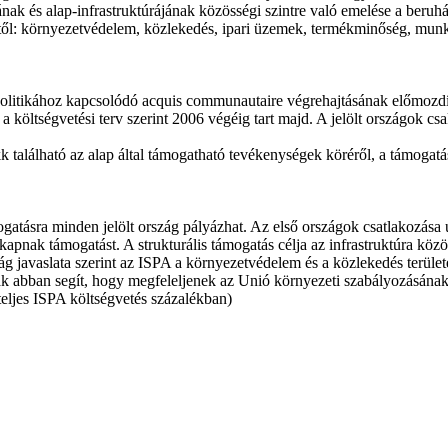
ának és alap-infrastruktúrájának közösségi szintre való emelése a beruh
tektől: környezetvédelem, közlekedés, ipari üzemek, termékminőség, mun
olitikához kapcsolódó acquis communautaire végrehajtásának előmozdítá
öltségvetési terv szerint 2006 végéig tart majd. A jelölt országok csa
álható az alap által támogatható tevékenységek köréről, a támogatás m
gatásra minden jelölt ország pályázhat. Az első országok csatlakozása 
apnak támogatást. A strukturális támogatás célja az infrastruktúra közös
ság javaslata szerint az ISPA a környezetvédelem és a közlekedés terül
k abban segít, hogy megfeleljenek az Unió környezeti szabályozásának 
teljes ISPA költségvetés százalékban)