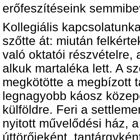
erőfeszítéseink semmibe
Kollegiális kapcsolatun
szőtte át: miután felkér
való oktatói részvételre, 
alkuk martaléka lett. A 
megkötötte a megbízott 
legnagyobb káosz közepé
külföldre. Feri a settleme
nyitott művelődési ház, 
úttörőjeként, tantárgykén