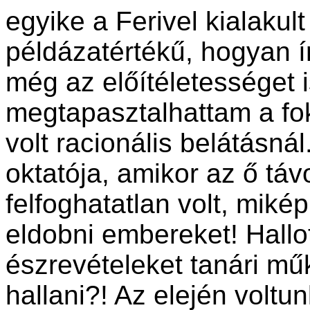
egyike a Ferivel kialaku
példázatértékű, hogyan í
még az előítéletességet 
megtapasztalhattam a fo
volt racionális belátásn
oktatója, amikor az ő táv
felfoghatatlan volt, miké
eldobni embereket! Hallo
észrevételeket tanári mű
hallani?! Az elején voltu