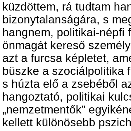
küzdöttem, rá tudtam ha
bizonytalanságára, s me
hangnem, politikai-népfi
önmagát kereső személyi
azt a furcsa képletet, am
büszke a szociálpolitika
s húzta elő a zsebéből a
hangoztató, politikai kulc
„nemzetmentők” egyikének
kellett különösebb pszich