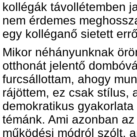
kollégák távollétemben ja
nem érdemes meghosszab
egy kolléganő sietett errő
Mikor néhányunknak öröm
otthonát jelentő dombóvá
furcsállottam, ahogy munk
rájöttem, ez csak stílus
demokratikus gyakorlata 
témánk. Ami azonban az 
működési módról szólt, am