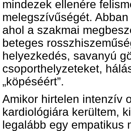
mindezek ellenére felis
melegszívűségét. Abban 
ahol a szakmai megbeszél
beteges rosszhiszeműség
helyezkedés, savanyú gö
csoporthelyzeteket, hálá
„köpéséért”.
Amikor hirtelen intenzív 
kardiológiára kerültem, k
legalább egy empatikus 