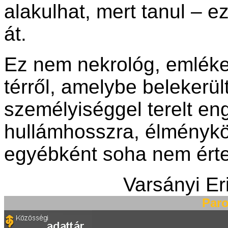
alakulhat, mert tanul – ez
át.
Ez nem nekrológ, emléke
térről, amelybe belekerü
személyiséggel terelt e
hullámhosszra, élménykö
egyébként soha nem érte
Varsányi Er
Paro