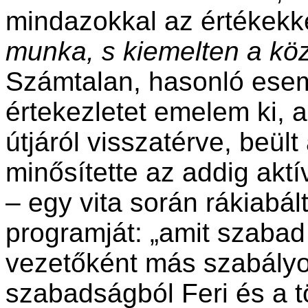
mindazokkal az értékekk
munka, s kiemelten a k
Számtalan, hasonló esem
értekezletet emelem ki,
útjáról visszatérve, beült
minősítette az addig akt
– egy vita során rákiabál
programját: „amit szabad
vezetőként más szabályo
szabadságból Feri és a 