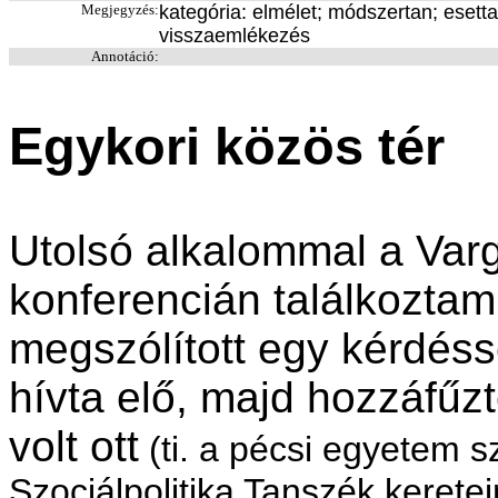
Megjegyzés:
kategória: elmélet; módszertan; esetta
visszaemlékezés
Annotáció:
Egykori közös tér
Utolsó alkalommal a Var
konferencián találkoztam
megszólított egy kérdéss
hívta elő, majd hozzáfűz
volt ott
(ti. a pécsi egyetem 
Szociálpolitika Tanszék keretei