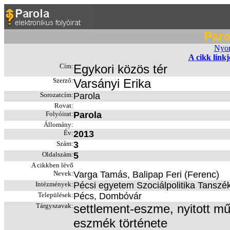
Paro
Nyom
A cikk link
Cím:
Egykori közös tér
Szerző:
Varsányi Erika
Sorozatcím:
Parola
Rovat:
Folyóirat:
Parola
Állomány:
Év:
2013
Szám:
3
Oldalszám:
5
A cikkben lévő
Nevek:
Varga Tamás, Balipap Feri (Ferenc)
Intézmények:
Pécsi egyetem Szociálpolitika Tansz
Települések:
Pécs, Dombóvár
Tárgyszavak:
settlement-eszme, nyitott mű
eszmék története