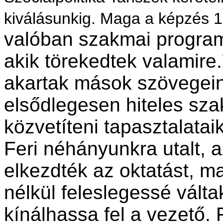
kiválásunkig. Maga a képzés 19
valóban szakmai program
akik törekedtek valamire.
akartak mások szövegei
elsődlegesen hiteles szak
közvetíteni tapasztalatai
Feri néhányunkra utalt, 
elkezdték az oktatást, m
nélkül feleslegessé vált
kínálhassa fel a vezető.