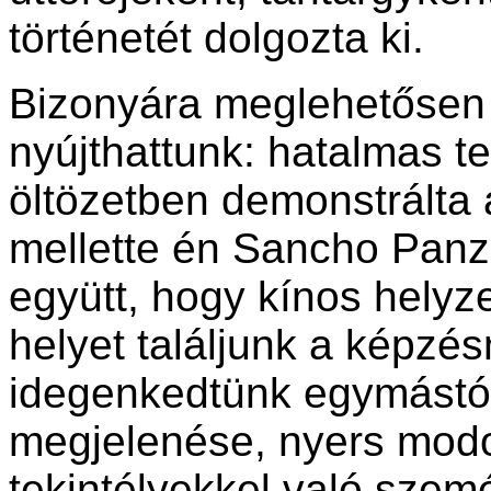
történetét dolgozta ki.
Bizonyára meglehetősen 
nyújthattunk: hatalmas t
öltözetben demonstrálta a
mellette én Sancho Panz
együtt, hogy kínos helyze
helyet találjunk a képz
idegenkedtünk egymástól
megjelenése, nyers modo
tekintélyekkel való szem