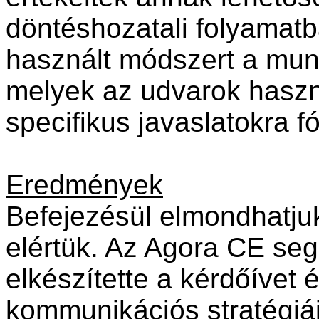
döntéshozatali folyamatb
használt módszert a munk
melyek az udvarok haszn
specifikus javaslatokra f
Eredmények
Befejezésül elmondhatju
elértük. Az Agora CE seg
elkészítette a kérdőívet é
kommunikációs stratégiájá