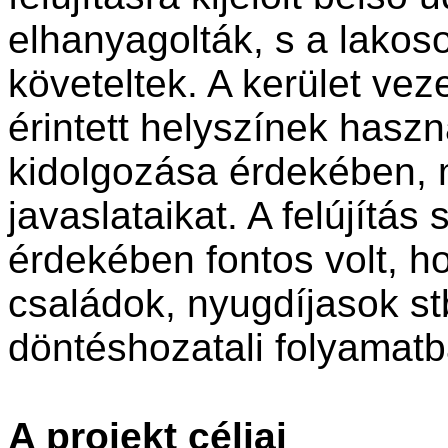
elhanyagolták, s a lakos
követeltek. A kerület vez
érintett helyszínek haszn
kidolgozása érdekében, m
javaslataikat. A felújítá
érdekében fontos volt, ho
családok, nyugdíjasok st
döntéshozatali folyamatb
A projekt céljai