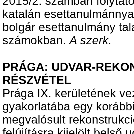
2015/2. számban folytató
katalán esettanulmánnya
bolgár esettanulmány tal
számokban.
A szerk.
PRÁGA: UDVAR-REKO
RÉSZVÉTEL
Prága IX. kerületének ve
gyakorlatába egy korábbi
megvalósult rekonstrukció
felújításra kijelölt belső