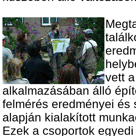
Megta
talál
eredm
helyb
vett 
alkalmazásában álló építé
felmérés eredményei és s
alapján kialakított munk
Ezek a csoportok egyedi 