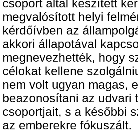
csoport által készített k
megvalósított helyi felmé
kérdőívben az állampolgá
akkori állapotával kapcs
megnevezhették, hogy sz
célokat kellene szolgálni
nem volt ugyan magas, e
beazonosítani az udvari 
csoportjait, s a későbbi
az emberekre fókuszált.