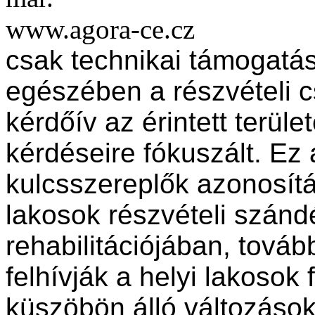
www.agora-ce.cz
csak technikai támogatást 
egészében a részvételi c
kérdőív az érintett terül
kérdéseire fókuszált. Ez 
kulcsszereplők azonosítás
lakosok részvételi szándé
rehabilitációjában, továb
felhívják a helyi lakosok 
küszöbön álló változások