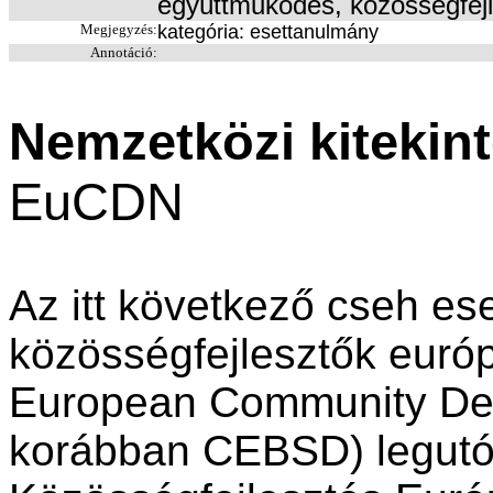
együttműködés, közösségfej
Megjegyzés:
kategória: esettanulmány
Annotáció:
Nemzetközi kitekin
EuCDN
Az itt következő cseh es
közösségfejlesztők euró
European Community De
korábban CEBSD) legutó