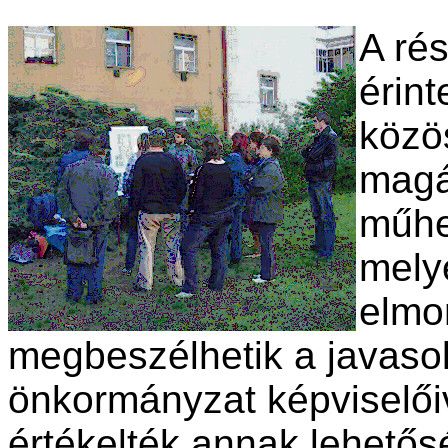
A rés
érint
közö
magá
műhe
mely
elmo
megbeszélhetik a javasolt
önkormányzat képviselői
értékelték annak lehetős