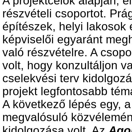
A projektcélok alapján, e
részvételi csoportot. Prá
építészek, helyi lakosok
képviselői egyaránt meg
való részvételre. A csopo
volt, hogy konzultáljon va
cselekvési terv kidolgoz
projekt legfontosabb témá
A következő lépés egy, a
megvalósuló közvélemény
kidolgozása volt. Az
Ago