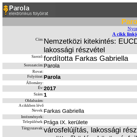
Paro
Nyom
A cikk link
Cím:
Nemzetközi kitekintés: EUCD
lakossági részvétel
Szerző:
fordította Farkas Gabriella
Sorozatcím:
Parola
Rovat:
Folyóirat:
Parola
Állomány:
Év:
2017
Szám:
1
Oldalszám:
A cikkben lévő
Nevek:
Farkas Gabriella
Intézmények:
Települések:
Prága IX. kerülete
Tárgyszavak:
városfelújítás, lakossági rés