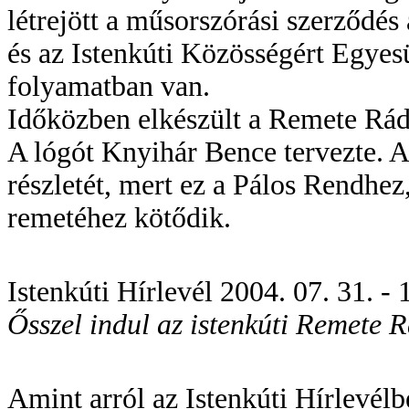
létrejött a műsorszórási szerződés
és az Istenkúti Közösségért Egyesül
folyamatban van.
Időközben elkészült a Remete Rádi
A lógót Knyihár Bence tervezte. Az
részletét, mert ez a Pálos Rendhez,
remetéhez kötődik.
Istenkúti Hírlevél 2004. 07. 31. - 1
Ősszel indul az istenkúti Remete 
Amint arról az Istenkúti Hírlevélb