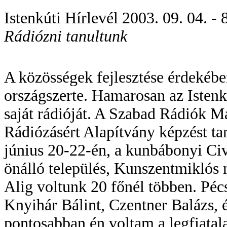
Istenkúti Hírlevél 2003. 09. 04. - 8
Rádiózni tanultunk
A közösségek fejlesztése érdekébe
országszerte. Hamarosan az Istenkú
saját rádióját. A Szabad Rádiók M
Rádiózásért Alapítvány képzést tar
június 20-22-én, a kunbábonyi C
önálló település, Kunszentmiklós 
Alig voltunk 20 főnél többen. Pé
Knyihár Bálint, Czentner Balázs, é
pontosabban én voltam a legfiatal