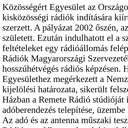
Közösségért Egyesület az Országos
kisközösségi rádiók indítására kií
szerzett. A pályázat 2002 őszén, 
született. Ezután indulhatott el a
feltételeket egy rádióállomás felé
Rádiók Magyarországi Szervezetéb
hosszúhétvégés rádiós képzésen. 
Egyesülethez megérkezett a Nemze
kijelölési határozata, sikerült fel
Házban a Remete Rádió stúdióját 
adóberendezés telepítése, üzembe 
Az adó és az antenna műszaki tes