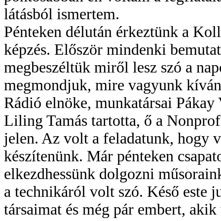
látásból ismertem.
Pénteken délután érkeztünk a Koll
képzés. Először mindenki bemuta
megbeszéltük miről lesz szó a napo
megmondjuk, mire vagyunk kíváncs
Rádió elnöke, munkatársai Pákay
Liling Tamás tartotta, ő a Nonpro
jelen. Az volt a feladatunk, hogy 
készítenünk. Már pénteken csapat
elkezdhessünk dolgozni műsorainko
a technikáról volt szó. Késő este 
társaimat és még pár embert, akik