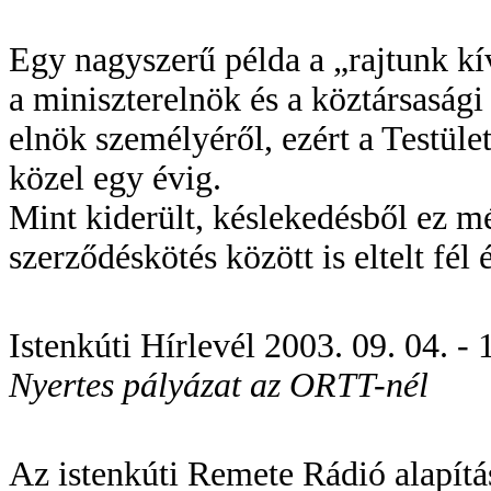
Egy nagyszerű példa a „rajtunk k
a miniszterelnök és a köztársasá
elnök személyéről, ezért a Testüle
közel egy évig.
Mint kiderült, késlekedésből ez még
szerződéskötés között is eltelt fél 
Istenkúti Hírlevél 2003. 09. 04. - 1
Nyertes pályázat az ORTT-nél
Az istenkúti Remete Rádió alapít