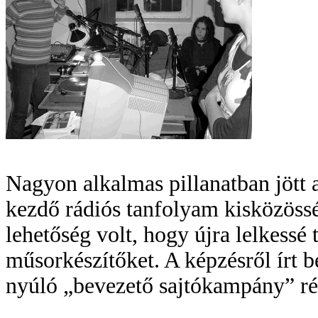
Nagyon alkalmas pillanatban jött 
kezdő rádiós tanfolyam kisközössé
lehetőség volt, hogy újra lelkess
műsorkészítőket. A képzésről írt 
nyúló „bevezető sajtókampány” rés