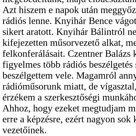
Azt hiszem e napok után meggyőző
rádiós lenne. Knyihár Bence vágot
sikert aratott. Knyihár Bálintról
kifejezetten műsorvezető alkat, m
felkonferálásait. Czentner Balázs
figyelmes több rádiós beszélgeté
beszélgettem vele. Magamról annyi
rádióműsorunk miatt, de vígasztal
érzékem a szerkesztőségi munkáh
Ahhoz, hogy ezeket megtudjam ma
erre a képzésre, ezért nagyon sok 
vezetőinek.