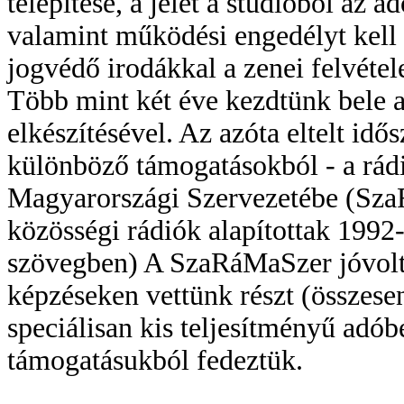
telepítése, a jelet a stúdióból az a
valamint működési engedélyt kell 
jogvédő irodákkal a zenei felvétel
Több mint két éve kezdtünk bele 
elkészítésével. Az azóta eltelt idő
különböző támogatásokból - a rád
Magyarországi Szervezetébe (Sza
közösségi rádiók alapítottak 1992-
szövegben) A SzaRáMaSzer jóvoltá
képzéseken vettünk részt (összesen
speciálisan kis teljesítményű adób
támogatásukból fedeztük.