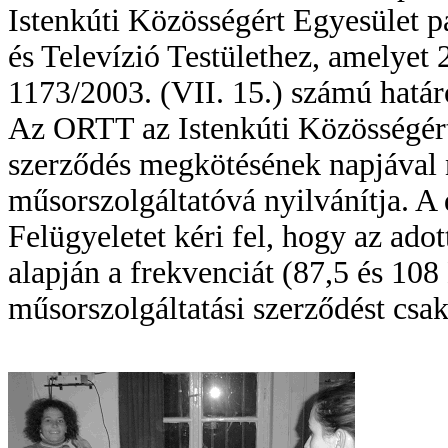
Istenkúti Közösségért Egyesület p
és Televízió Testülethez, amelyet 2
1173/2003. (VII. 15.) számú határo
Az ORTT az Istenkúti Közösségért
szerződés megkötésének napjával
műsorszolgáltatóvá nyilvánítja. A
Felügyeletet kéri fel, hogy az ado
alapján a frekvenciát (87,5 és 1
műsorszolgáltatási szerződést csa