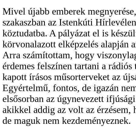
Mivel újabb emberek megnyerése, b
szakaszban az Istenkúti Hírlevélen
köztudatba. A pályázat el is készü
körvonalazott elképzelés alapján 
Arra számítottam, hogy viszonyla
érdemes felszínen tartani a rádiós 
kapott írásos műsorterveket az újs
Egyértelmű, fontos, de igazán nem
elsősorban az úgynevezett ifjúsági
akikkel addig az volt az érzésem, 
de maguk nem kezdeményeznek.