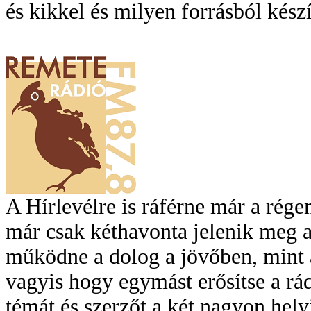
és kikkel és milyen forrásból kész
A Hírlevélre is ráférne már a rége
már csak kéthavonta jelenik meg a
működne a dolog a jövőben, mint a
vagyis hogy egymást erősítse a r
témát és szerzőt a két nagyon hely