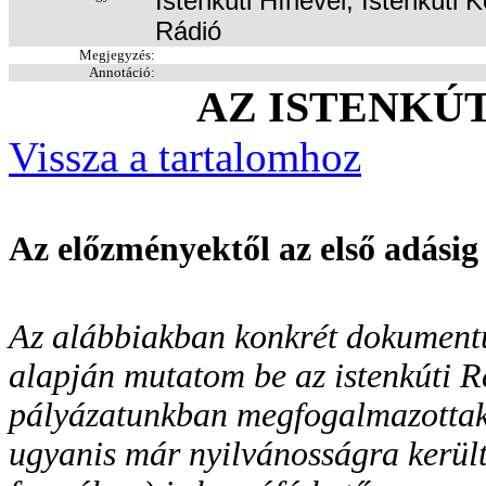
Istenkúti Hírlevél, Istenkút
Rádió
Megjegyzés:
Annotáció:
AZ ISTENKÚ
Vissza a tartalomhoz
Az előzményektől az első adásig
Az alábbiakban konkrét dokumentu
alapján mutatom be az istenkúti 
pályázatunkban megfogalmazotta
ugyanis már nyilvánosságra került