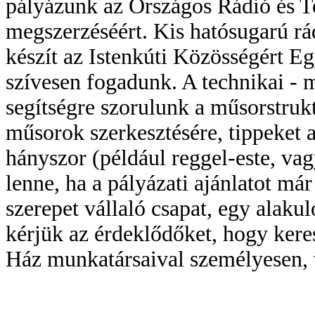
pályázunk az Országos Rádió és Te
megszerzéséért. Kis hatósugarú rád
készít az Istenkúti Közösségért E
szívesen fogadunk. A technikai - 
segítségre szorulunk a műsorstrukt
műsorok szerkesztésére, tippeket 
hányszor (például reggel-este, va
lenne, ha a pályázati ajánlatot már
szerepet vállaló csapat, egy alaku
kérjük az érdeklődőket, hogy kere
Ház munkatársaival személyesen, 