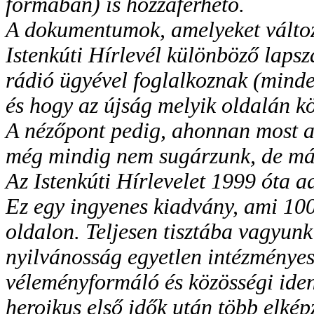
formában) is hozzáférhető.
A dokumentumok, amelyeket változt
Istenkúti Hírlevél különböző laps
rádió ügyével foglalkoznak (minde
és hogy az újság melyik oldalán kö
A nézőpont pedig, ahonnan most az
még mindig nem sugárzunk, de má
Az Istenkúti Hírlevelet 1999 óta a
Ez egy ingyenes kiadvány, ami 10
oldalon. Teljesen tisztába vagyunk
nyilvánosság egyetlen intézmény
véleményformáló és közösségi ident
heroikus első idők után több elképz