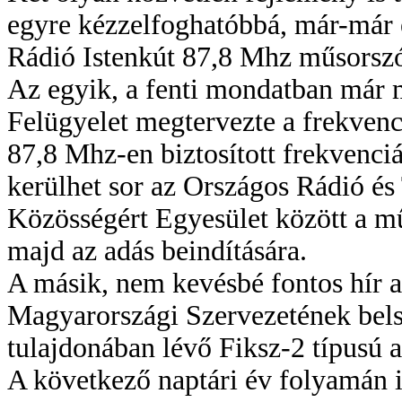
egyre kézzelfoghatóbbá, már-már 
Rádió Istenkút 87,8 Mhz műsorszó
Az egyik, a fenti mondatban már 
Felügyelet megtervezte a frekvenciá
87,8 Mhz-en biztosított frekvenci
kerülhet sor az Országos Rádió és 
Közösségért Egyesület között a mű
majd az adás beindítására.
A másik, nem kevésbé fontos hír 
Magyarországi Szervezetének bels
tulajdonában lévő Fiksz-2 típusú a
A következő naptári év folyamán 