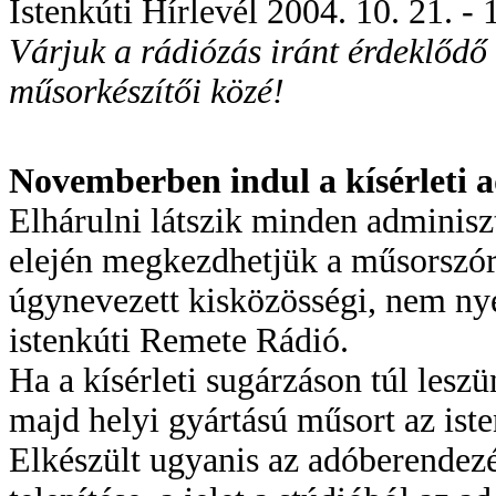
Istenkúti Hírlevél 2004. 10. 21. - 1
Várjuk a rádiózás iránt érdeklődő
műsorkészítői közé!
Novemberben indul a kísérleti 
Elhárulni látszik minden adminisz
elején megkezdhetjük a műsorszórá
úgynevezett kisközösségi, nem nye
istenkúti Remete Rádió.
Ha a kísérleti sugárzáson túl les
majd helyi gyártású műsort az iste
Elkészült ugyanis az adóberendez