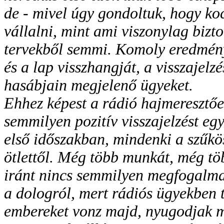
de - mivel úgy gondoltuk, hogy k
vállalni, mint ami viszonylag bizt
tervekből semmi. Komoly eredmény
és a lap visszhangját, a visszajelzé
hasábjain megjelenő ügyeket.
Ehhez képest a rádió hajmeresztőe
semmilyen pozitív visszajelzést e
első időszakban, mindenki a szűkös
ötlettől. Még több munkát, még tö
iránt nincs semmilyen megfogalmaz
a dologról, mert rádiós ügyekben t
embereket vonz majd, nyugodjak me