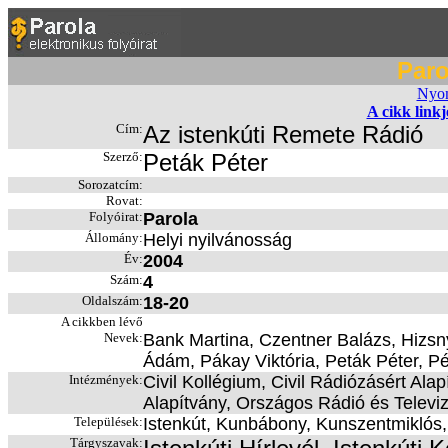
Paro
Nyom
A cikk link
Cím:
Az istenkúti Remete Rádió
Szerző:
Peták Péter
Sorozatcím:
Rovat:
Folyóirat:
Parola
Állomány:
Helyi nyilvánosság
Év:
2004
Szám:
4
Oldalszám:
18-20
A cikkben lévő
Nevek:
Bank Martina, Czentner Balázs, Hizsn
Ádám, Pákay Viktória, Peták Péter, Pét
Intézmények:
Civil Kollégium, Civil Rádiózásért Ala
Alapítvány, Országos Rádió és Televi
Települések:
Istenkút, Kunbábony, Kunszentmiklós
Tárgyszavak: