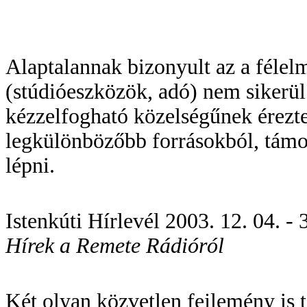
Alaptalannak bizonyult az a félel
(stúdióeszközök, adó) nem sikerü
kézzelfogható közelségűnek éreztem
legkülönbözőbb forrásokból, támo
lépni.
Istenkúti Hírlevél 2003. 12. 04. - 3
Hírek a Remete Rádióról
Két olyan közvetlen fejlemény is 