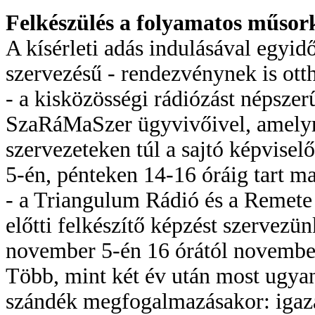
Felkészülés a folyamatos műsork
A kísérleti adás indulásával egyi
szervezésű - rendezvénynek is ott
- a kisközösségi rádiózást népszer
SzaRáMaSzer ügyvivőivel, amelyre 
szervezeteken túl a sajtó képvisel
5-én, pénteken 14-16 óráig tart ma
- a Triangulum Rádió és a Remete
előtti felkészítő képzést szervezü
november 5-én 16 órától november
Több, mint két év után most ugya
szándék megfogalmazásakor: igaz