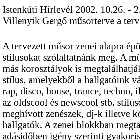
Istenkúti Hírlevél 2002. 10.26. - 2
Villenyik Gergő műsorterve a terv
A tervezett műsor zenei alapra ép
stílusokat szólaltatnánk meg. A mű
más korosztályok is megtalálhatják
stílus, amelyekből a hallgatóink v
rap, disco, house, trance, techno, 
az oldscool és newscool stb. stílu
meghívott zenészek, dj-k illetve kö
hallgatók. A zenei blokkban megta
adásidőben igény szerinti gyakori