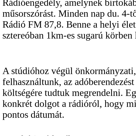
Rádióengedély, amelynek birtoká
műsorszórást. Minden nap du. 4-t
Rádió FM 87,8. Benne a helyi élet
sztereóban 1km-es sugarú körben 
A stúdióhoz végül önkormányzati,
felhasználtunk, az adóberendezés
költségére tudtuk megrendelni. Eg
konkrét dolgot a rádióról, hogy m
pontos dátumát.