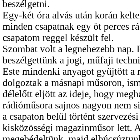
beszélgetni.
Egy-két óra alvás után korán kelt
minden csapatnak egy öt perces rád
csapatom reggel készült fel.
Szombat volt a legnehezebb nap. 
beszélgettünk a jogi, műfaji techn
Este mindenki anyagot gyűjtött a
dolgoztak a másnapi műsoron, ismé
délelőtt eljött az ideje, hogy me
rádióműsora sajnos nagyon nem sike
a csapaton belül történt szervezési
kisközösségi magazinműsor lett. A
megebédeltünk, majd elbúcsúztun