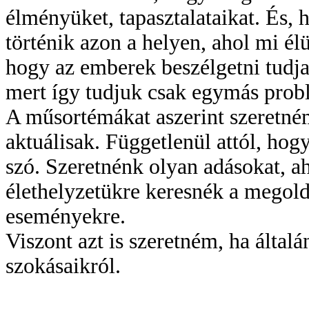
élményüket, tapasztalataikat. És,
történik azon a helyen, ahol mi é
hogy az emberek beszélgetni tudja
mert így tudjuk csak egymás probl
A műsortémákat aszerint szeretné
aktuálisak. Függetlenül attól, hog
szó. Szeretnénk olyan adásokat, ah
élethelyzetükre keresnék a megold
eseményekre.
Viszont azt is szeretném, ha álta
szokásaikról.