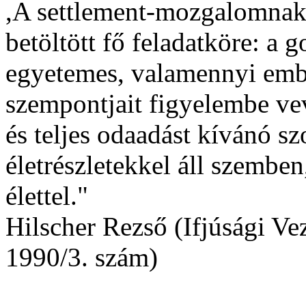
,A settlement-mozgalomnak 
betöltött fő feladatköre: a
egyetemes, valamennyi embe
szempontjait figyelembe vev
és teljes odaadást kívánó s
életrészletekkel áll szembe
élettel."
Hilscher Rezső (Ifjúsági Vez
1990/3. szám)