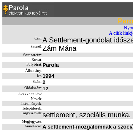
Paro
Nyom
A cikk link
Cím:
A Settlement-gondolat idős
Szerző:
Zám Mária
Sorozatcím:
Rovat:
Folyóirat:
Parola
Állomány:
Év:
1994
Szám:
2
Oldalszám:
12
A cikkben lévő
Nevek:
Intézmények:
Települések:
Tárgyszavak:
settlement, szociális munka
Megjegyzés:
Annotáció:
A settlement-mozgalomnak a szociá