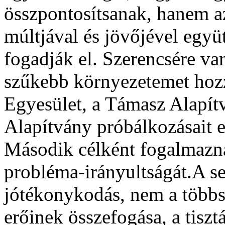
összpontosítsanak, hanem az
múltjával és jövőjével együ
fogadják el. Szerencsére va
szűkebb környezetemet hozz
Egyesület, a Támasz Alapít
Alapítvány próbálkozásait 
Második célként fogalmazná
probléma-irányultságát.A 
jótékonykodás, nem a többs
erőinek összefogása, a tiszt