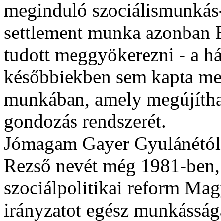
meginduló szociálismunkás-
settlement munka azonban 
tudott meggyökerezni - a háb
későbbiekben sem kapta meg 
munkában, amely megújíthat
gondozás rendszerét.
Jómagam Gayer Gyulánétól h
Rezső nevét még 1981-ben, 
szociálpolitikai reform Mag
irányzatot egész munkásságá