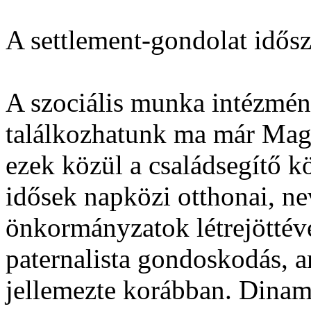
A settlement-gondolat idő
A szociális munka intézmé
találkozhatunk ma már Mag
ezek közül a családsegítő k
idősek napközi otthonai, n
önkormányzatok létrejöttév
paternalista gondoskodás, a
jellemezte korábban. Dinami