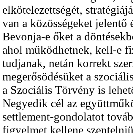
elkötelezettségét, stratégiá
van a közösségeket jelentő 
Bevonja-e őket a döntésekbe
ahol működhetnek, kell-e f
tudjanak, netán korrekt szer
megerősödésüket a szociáli
a Szociális Törvény is lehet
Negyedik cél az együttműkö
settlement-gondolatot tová
figyelmet kellene szentelni