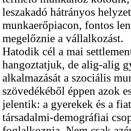
leszakadó hátrányos helyzet
munkaerőpiacon, fontos len
megelőznie a vállalkozást.
Hatodik cél a mai settlemen
hangoztatjuk, de alig-alig 
alkalmazását a szociális mu
szövedékéből éppen azok est
jelentik: a gyerekek és a fi
társadalmi-demográfiai csop
foglalkoznia. Nem csak azé