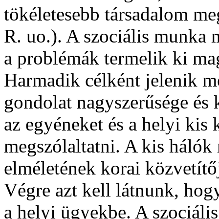
tökéletesebb társadalom me
R. uo.). A szociális munka 
a problémák termelik ki m
Harmadik célként jelenik me
gondolat nagyszerűsége és 
az egyéneket és a helyi kis
megszólaltatni. A kis háló
elméletének korai közvetítőj
Végre azt kell látnunk, hog
a helyi ügyekbe. A szociáli